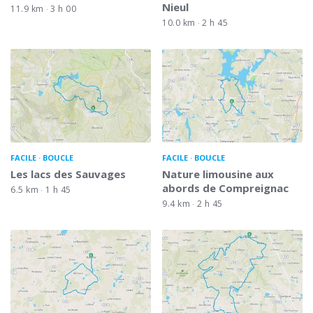
Nieul
11.9 km
3 h 00
10.0 km
2 h 45
FACILE
BOUCLE
FACILE
BOUCLE
Les lacs des Sauvages
Nature limousine aux
abords de Compreignac
6.5 km
1 h 45
9.4 km
2 h 45