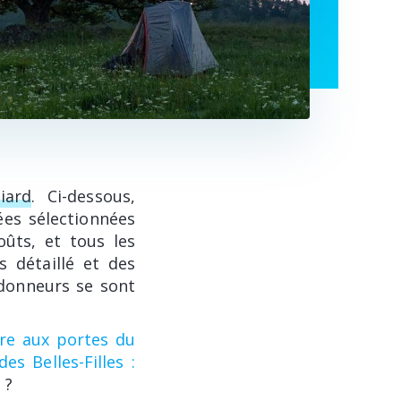
iard
. Ci-dessous,
ées sélectionnées
oûts, et tous les
s détaillé et des
ndonneurs se sont
ère aux portes du
es Belles-Filles :
 ?