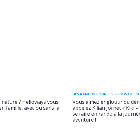
DES RANDOS POUR LES FIFOUS DES S
a nature ? Helloways vous
Vous aimez engloutir du déni
n famille, avec ou sans la
appelez Kilian Jornet « Kiki »
se faire en rando à la journ
aventure !