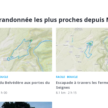
randonnée les plus proches depuis
OUCLE
FACILE
BOUCLE
 du Belvédère aux portes du
Escapade à travers les ferm
Seignes
 h 00
8.1 km
2 h 15