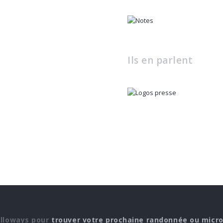
Ils en parlent
elloways pour
trouver votre prochaine randonnée ou micr