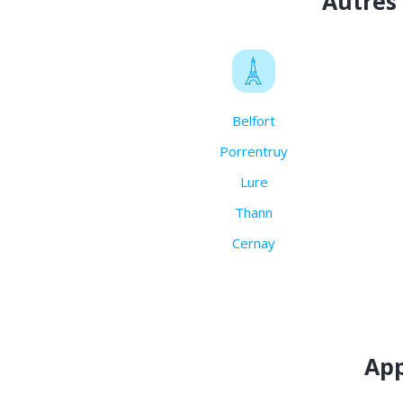
Autres
Belfort
Porrentruy
Lure
Thann
Cernay
App