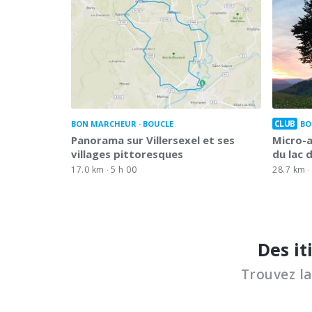
CLUB
BON MARCHEUR
BOUCLE
BO
Panorama sur Villersexel et ses
Micro-a
villages pittoresques
du lac 
17.0 km
5 h 00
28.7 km
Des it
Trouvez l