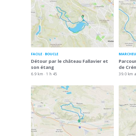
FACILE
BOUCLE
MARCHEU
Détour par le château Fallavier et
Parcour
son étang
de Cré
6.9 km
1 h 45
39.0 km a