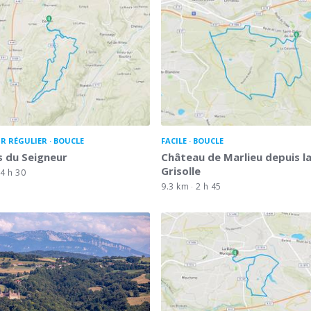
R RÉGULIER
BOUCLE
FACILE
BOUCLE
s du Seigneur
Château de Marlieu depuis l
Grisolle
4 h 30
9.3 km
2 h 45