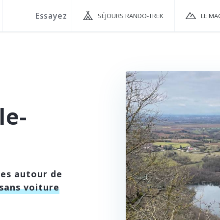
SÉJOURS RANDO-TREK
LE MA
le-
ées autour de
sans voiture