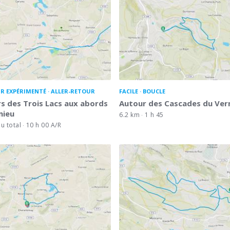
R EXPÉRIMENTÉ
ALLER-RETOUR
FACILE
BOUCLE
s des Trois Lacs aux abords
Autour des Cascades du Ver
mieu
6.2 km
1 h 45
u total
10 h 00 A/R