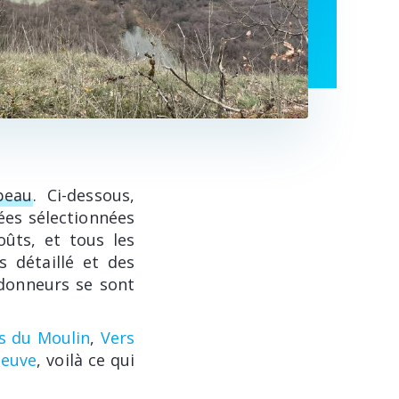
Abeau
. Ci-dessous,
ées sélectionnées
oûts, et tous les
s détaillé et des
ndonneurs se sont
s du Moulin
,
Vers
neuve
, voilà ce qui