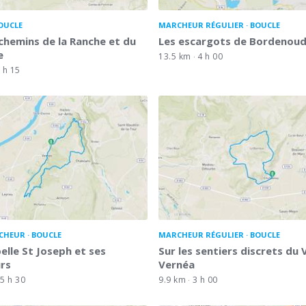
OUCLE
MARCHEUR RÉGULIER
BOUCLE
 chemins de la Ranche et du
Les escargots de Bordenou
e
13.5 km
4 h 00
 h 15
CHEUR
BOUCLE
MARCHEUR RÉGULIER
BOUCLE
elle St Joseph et ses
Sur les sentiers discrets du 
rs
Vernéa
5 h 30
9.9 km
3 h 00