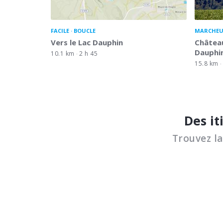
FACILE
BOUCLE
MARCHEU
Vers le Lac Dauphin
Château
Dauphi
10.1 km
2 h 45
15.8 km
Des it
Trouvez l