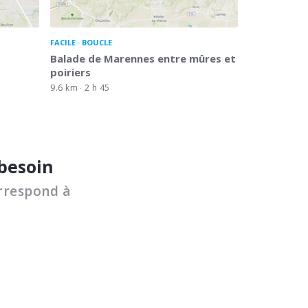
FACILE
BOUCLE
t
Balade de Marennes entre mûres et
poiriers
9.6 km
2 h 45
 besoin
rrespond à