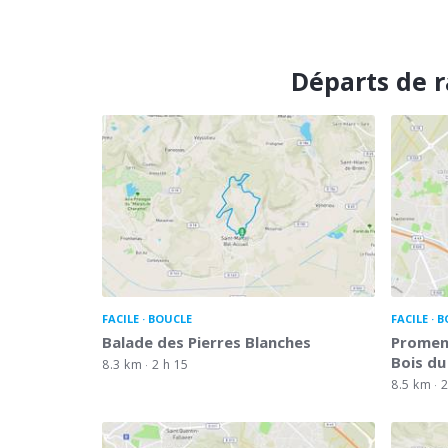
Départs de r
FACILE
BOUCLE
FACILE
B
Balade des Pierres Blanches
Promen
Bois du
8.3 km
2 h 15
8.5 km
2