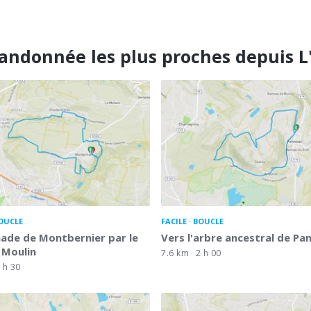
andonnée les plus proches depuis L
OUCLE
FACILE
BOUCLE
ade de Montbernier par le
Vers l'arbre ancestral de Pa
 Moulin
7.6 km
2 h 00
 h 30