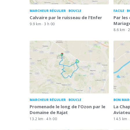
MARCHEUR RÉGULIER
BOUCLE
FACILE
B
Calvaire par le ruisseau de l'Enfer
Par les
Mariag
9.9 km
3 h 00
8.6 km
2
MARCHEUR RÉGULIER
BOUCLE
BON MAR
Promenade le long de l'Ozon par le
La Chap
Domaine de Rajat
Aviateu
13.2 km
4 h 00
14.5 km