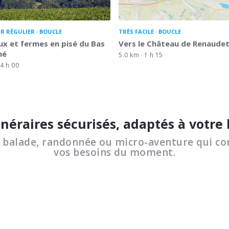
R RÉGULIER
BOUCLE
TRÈS FACILE
BOUCLE
x et fermes en pisé du Bas
Vers le Château de Renaude
né
5.0 km
1 h 15
4 h 00
inéraires sécurisés, adaptés à votre
a balade, randonnée ou micro-aventure qui co
vos besoins du moment.