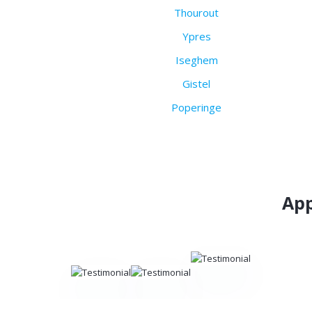
Thourout
Ypres
Iseghem
Gistel
Poperinge
App