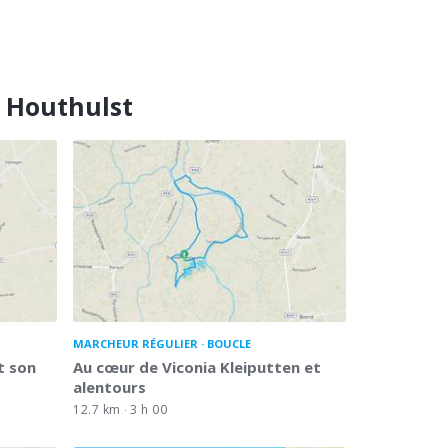
s Houthulst
MARCHEUR RÉGULIER
BOUCLE
t son
Au cœur de Viconia Kleiputten et
alentours
12.7 km
3 h 00