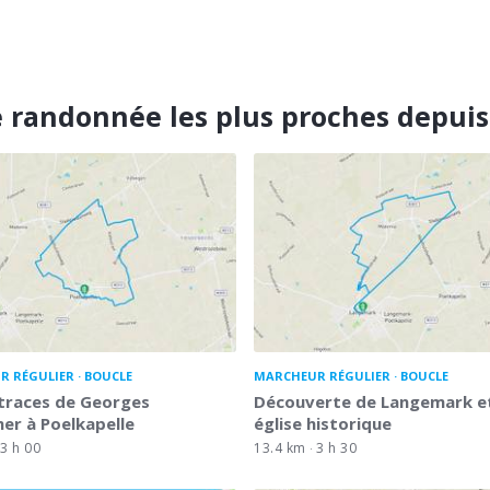
 randonnée les plus proches depui
R RÉGULIER
BOUCLE
MARCHEUR RÉGULIER
BOUCLE
 traces de Georges
Découverte de Langemark e
er à Poelkapelle
église historique
3 h 00
13.4 km
3 h 30