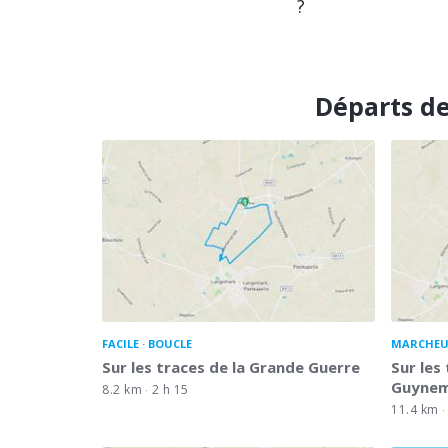
?
Départs de
FACILE
BOUCLE
MARCHEU
Sur les traces de la Grande Guerre
Sur les
Guynem
8.2 km
2 h 15
11.4 km