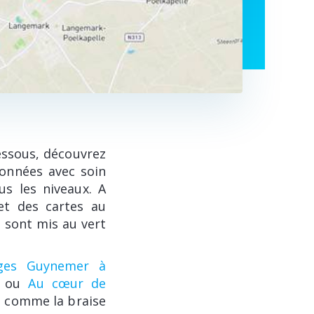
dessous, découvrez
ionnées avec soin
us les niveaux. A
et des cartes au
 sont mis au vert
rges Guynemer à
, ou
Au cœur de
ud comme la braise