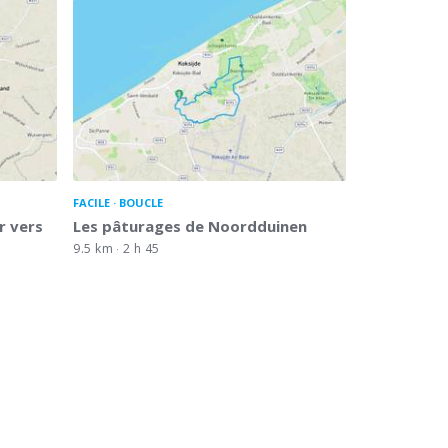
FACILE
BOUCLE
r vers
Les pâturages de Noordduinen
9.5 km
2 h 45