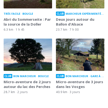
CLUB
TRÈS FACILE
BOUCLE
MARCHEUR EXPÉRIMENTÉ
BO
Abri du Sommerseite : Par
Deux jours autour du
la source de la Doller
Ballon d'Alsace
6.3 km
1 h 45
23.7 km
7 h 00
CLUB
CLUB
BON MARCHEUR
BOUCLE
BON MARCHEUR
GARE À GARE
Micro-aventure de 2 jours
Micro-aventure de 3 jours
autour du lac des Perches
dans les Vosges
28.7 km
2 jours
40.9 km
3 jours