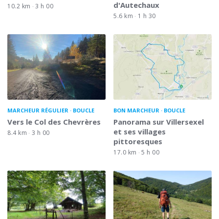
d'Autechaux
10.2 km
3 h 00
5.6 km
1 h 30
MARCHEUR RÉGULIER
BOUCLE
BON MARCHEUR
BOUCLE
Vers le Col des Chevrères
Panorama sur Villersexel
et ses villages
8.4 km
3 h 00
pittoresques
17.0 km
5 h 00