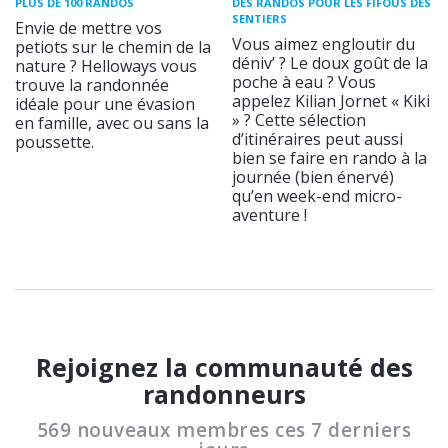
PLUS DE 100 RANDOS
DES RANDOS POUR LES FIFOUS DES
SENTIERS
Envie de mettre vos
Vous aimez engloutir du
petiots sur le chemin de la
déniv’ ? Le doux goût de la
nature ? Helloways vous
poche à eau ? Vous
trouve la randonnée
appelez Kilian Jornet « Kiki
idéale pour une évasion
» ? Cette sélection
en famille, avec ou sans la
d’itinéraires peut aussi
poussette.
bien se faire en rando à la
journée (bien énervé)
qu’en week-end micro-
aventure !
Rejoignez la communauté des
randonneurs
569 nouveaux membres ces 7 derniers