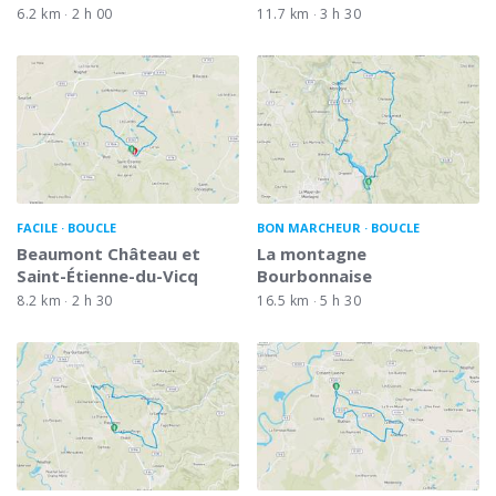
6.2 km
2 h 00
11.7 km
3 h 30
FACILE
BOUCLE
BON MARCHEUR
BOUCLE
Beaumont Château et
La montagne
Saint-Étienne-du-Vicq
Bourbonnaise
8.2 km
2 h 30
16.5 km
5 h 30