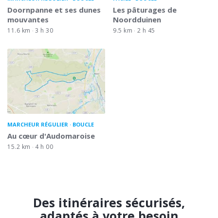
Doornpanne et ses dunes
Les pâturages de
mouvantes
Noordduinen
11.6 km
3 h 30
9.5 km
2 h 45
MARCHEUR RÉGULIER
BOUCLE
Au cœur d'Audomaroise
15.2 km
4 h 00
Des itinéraires sécurisés,
adaptés à votre besoin