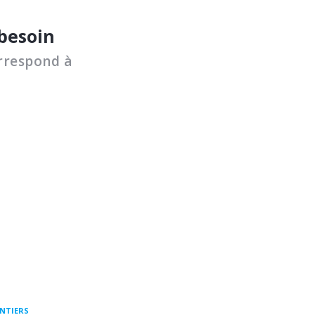
 besoin
rrespond à
ENTIERS