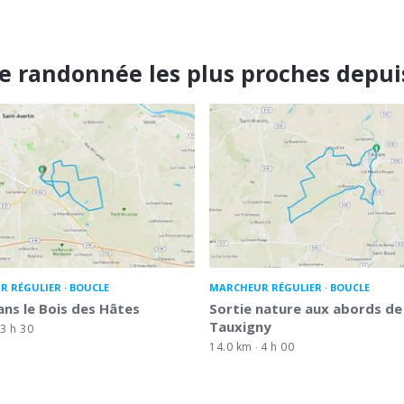
e randonnée les plus proches depu
R RÉGULIER
BOUCLE
MARCHEUR RÉGULIER
BOUCLE
ans le Bois des Hâtes
Sortie nature aux abords de
Tauxigny
3 h 30
14.0 km
4 h 00