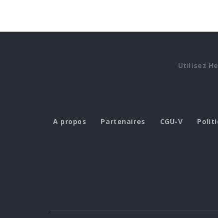
Utilisez H
A propos
Partenaires
CGU-V
Polit