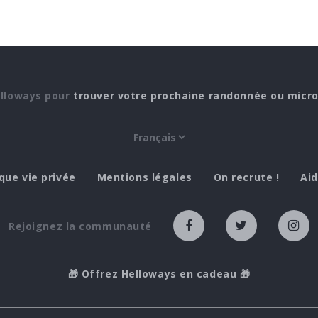
elloways pour
trouver votre prochaine randonnée ou micr
ique vie privée
Mentions légales
On recrute !
Ai
Rejoignez la communauté
🎁 Offrez Helloways en cadeau 🎁