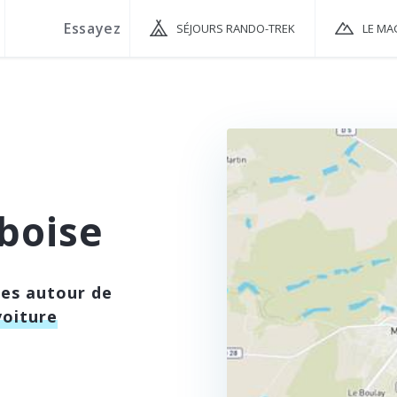
SÉJOURS RANDO-TREK
LE MA
boise
ées autour de
voiture