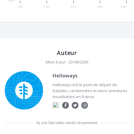
700 m
0 km
2 km
4 km
6 km
8 km
Auteur
Mise à jour : 22/04/2026
Helloways
Helloways est le point de départ de
balades, randonnées et micro-aventures
inoubliables en France.
Ils ont fait cette rando récemment