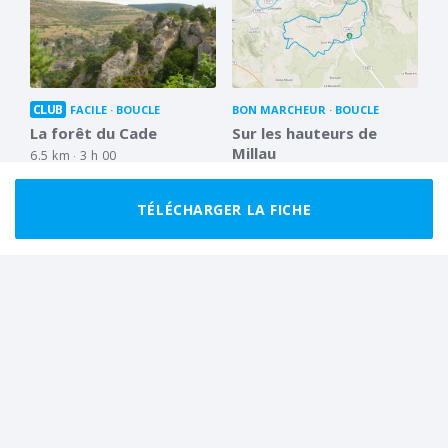
CLUB
FACILE
BOUCLE
BON MARCHEUR
BOUCLE
La forêt du Cade
Sur les hauteurs de
Millau
6.5 km
3 h 00
16.2 km
5 h 30
TÉLÉCHARGER LA FICHE
MARCHEUR RÉGULIER
BOUCLE
TRÈS FACILE
BOUCLE
Virée à la Corniche du
Autour de Peyre
Rajol
4.7 km
1 h 15
11.0 km
4 h 30