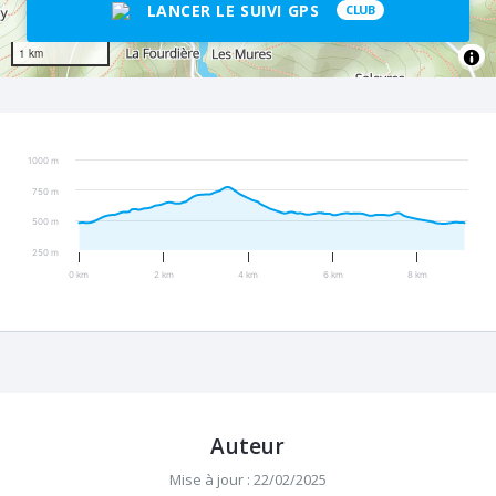
LANCER LE SUIVI GPS
CLUB
1 km
1000 m
750 m
500 m
250 m
0 km
2 km
4 km
6 km
8 km
Auteur
Mise à jour : 22/02/2025