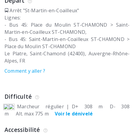
Départ
🚍 Arrêt "St-Martin-en-Coailleux"
Lignes:
- Bus 45: Place du Moulin ST-CHAMOND > Saint-
Martin-en-Coailleux ST-CHAMOND,
- Bus 45: Saint-Martin-en-Coailleux ST-CHAMOND >
Place du Moulin ST-CHAMOND
Le Platre
Saint-Chamond (42400)
Auvergne-Rhône-
Alpes
FR
Comment y aller ?
Difficulté
Marcheur régulier
|
D+ 308 m
D- 308
m
Alt. max 775 m
Voir le dénivelé
Accessibilité