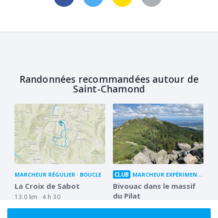
Randonnées recommandées autour de
Saint-Chamond
CLUB
MARCHEUR RÉGULIER
BOUCLE
MARCHEUR EXPÉRIMENTÉ
BO
La Croix de Sabot
Bivouac dans le massif
du Pilat
13.0 km
4 h 30
26.6 km
2 jours
4