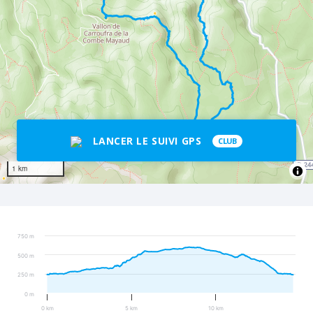
LANCER LE SUIVI GPS
CLUB
1 km
750 m
500 m
250 m
0 m
0 km
5 km
10 km