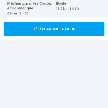
Méchants par les Costes
Étoile
et Fonblanque
13.0 km
3 h 30
6.9 km
2 h 00
TÉLÉCHARGER LA FICHE
CLUB
CLUB
FACILE
BOUCLE
FACILE
BOUCLE
Bondelon
Le Mourre fleuri
6.0 km
2 h 15
6.0 km
2 h 00
Tout afficher