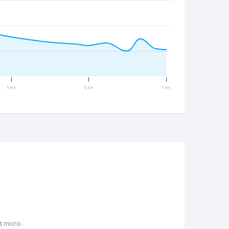
5 km
6 km
7 km
 micro-