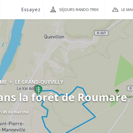
SÉJOURS RANDO-TREK
LE MA
IME
LE GRAND-QUEVILLY
ans la forêt de Roumare
 h 45 de marche