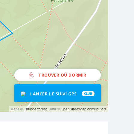
TROUVER OÙ DORMIR
LANCER LE SUIVI GPS
CLUB
Maps ©
Thunderforest
, Data ©
OpenStreetMap contributors