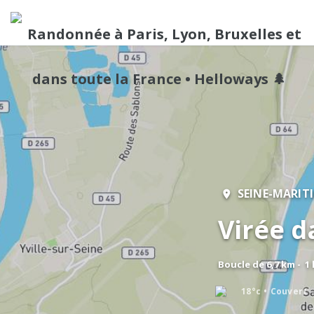
SEINE-MARIT
Virée d
Boucle de 6,7 km - 1
18°c
Couvert