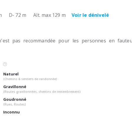
m
D- 72 m
Alt. max 129 m
Voir le dénivelé
n'est pas recommandée pour les personnes en fauteui
Naturel
(Chemins & sentiers de randonnée)
Gravillonné
(Routes gravillonnées, chemins de remembrement)
Goudronné
(Rues, Routes)
Inconnu