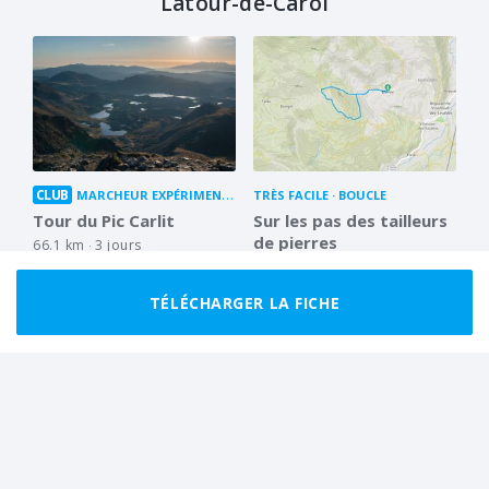
Latour-de-Carol
CLUB
MARCHEUR EXPÉRIMENTÉ
BOUCLE
TRÈS FACILE
BOUCLE
Tour du Pic Carlit
Sur les pas des tailleurs
de pierres
66.1 km
3 jours
4.9 km
1 h 15
TÉLÉCHARGER LA FICHE
CLUB
CLUB
MARCHEUR RÉGULIER
BOUCLE
BON MARCHEUR
BOUCLE