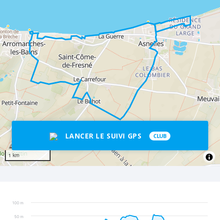
LANCER LE SUIVI GPS
CLUB
1 km
100 m
50 m