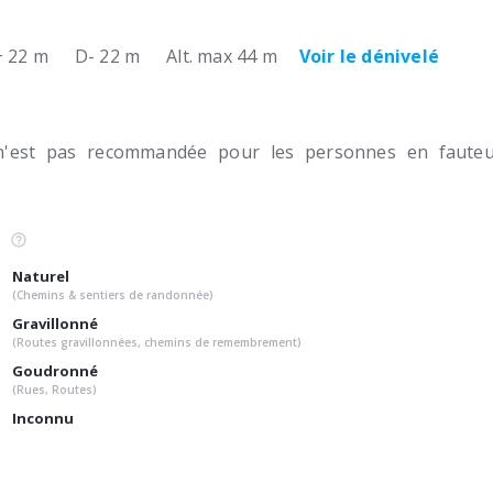
 22 m
D- 22 m
Alt. max 44 m
Voir le dénivelé
n'est pas recommandée pour les personnes en fauteui
Naturel
(Chemins & sentiers de randonnée)
Gravillonné
(Routes gravillonnées, chemins de remembrement)
Goudronné
(Rues, Routes)
Inconnu