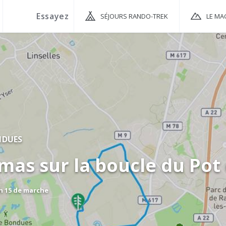
SÉJOURS RANDO-TREK
LE MA
NDUES
as sur la boucle du Pot 
 h 15 de marche