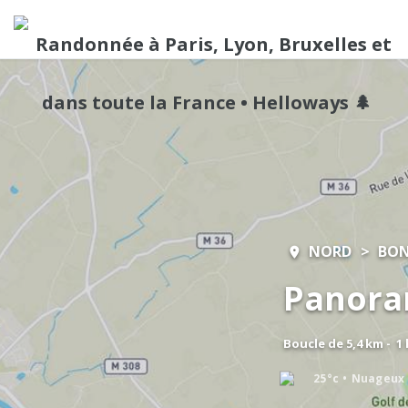
NORD
BO
Panoram
Boucle de 5,4 km - 1
25°c
Nuageux