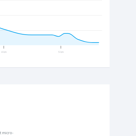
4 km
5 km
 micro-