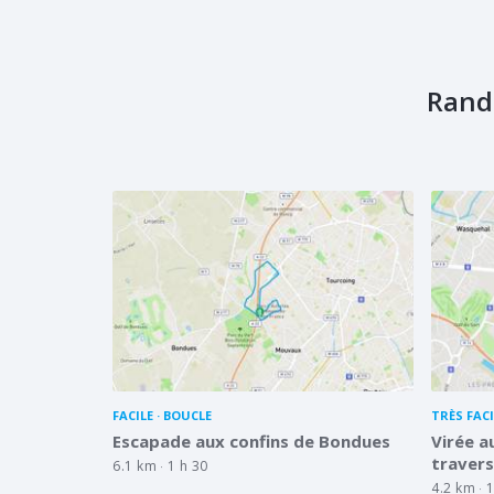
Rand
FACILE
BOUCLE
TRÈS FACI
Escapade aux confins de Bondues
Virée a
travers
6.1 km
1 h 30
4.2 km
1