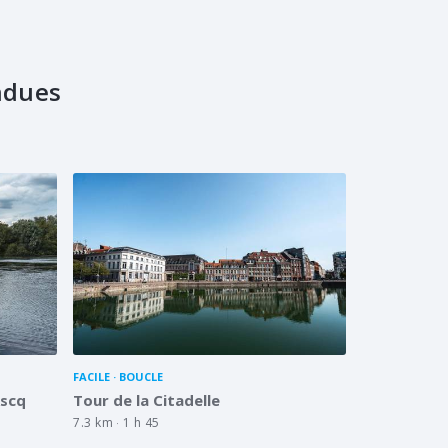
ndues
FACILE
BOUCLE
Ascq
Tour de la Citadelle
7.3 km
1 h 45