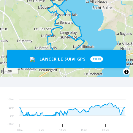
LANCER LE SUIVI GPS
CLUB
1 km
100 m
50 m
0 m
-50 m
0 km
5 km
10 km
15 km
20 km