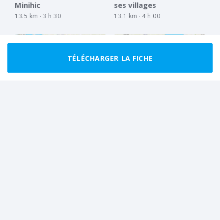
Minihic
ses villages
13.5 km
3 h 30
13.1 km
4 h 00
TÉLÉCHARGER LA FICHE
MARCHEUR RÉGULIER
BOUCLE
MARCHEUR RÉGULIER
BOUCLE
Sur les flancs du Mont
Aux abords du Port St
Gareau
Hubert
10.2 km
3 h 00
12.9 km
3 h 00
Tout afficher