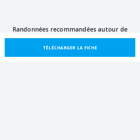
Randonnées recommandées autour de
Pallens
TÉLÉCHARGER LA FICHE
CLUB
MARCHEUR RÉGULIER
BOUCLE
BON MARCHEUR
BOUCLE
De Bise au lac de Darbon
Escapade au sommet
des Cornettes de Bise
6.5 km
3 h 30
9.6 km
5 h 30