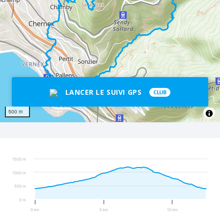
LANCER LE SUIVI GPS
CLUB
500 m
1500 m
1000 m
500 m
0 m
0 km
5 km
10 km