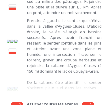
sud au milieu des pâturages. Rejoindre
une piste et la suivre sur 1,5 km. Après
un pont, atteindre un embranchement.
Prendre à gauche le sentier qui s’élève
dans la vallée d’Aygues-Cluses. D’abord
étroite, la vallée s’élargit en bassins
successifs. Après avoir franchi un
ressaut, le sentier continue dans les pins
et atteint, avant une zone plane et
humide, une intersection. Traverser le
torrent, gravir une croupe herbeuse et
rejoindre la cabane d’Aygues-Cluses (2
150 m) dominant le lac de Coueyla-Gran.
De la cabane, être attentif : le sentier
s’oriente plein sud dans les estives. Il
descend légèrement avant d’entamer la
montée qui mène aux lacs de Madamète.
Les longer puis poursuivre la
Afficher toutes les étapes
3
3