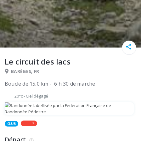
Le circuit des lacs
BARÈGES, FR
Boucle de 15,0 km - 6 h 30 de marche
20°c
-
Ciel dégagé
3
CLUB
Départ