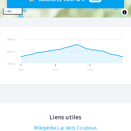
1 km
3000 m
2000 m
1000 m
0 km
5 km
10 km
Liens utiles
Wikipédia Lac dets Coubous