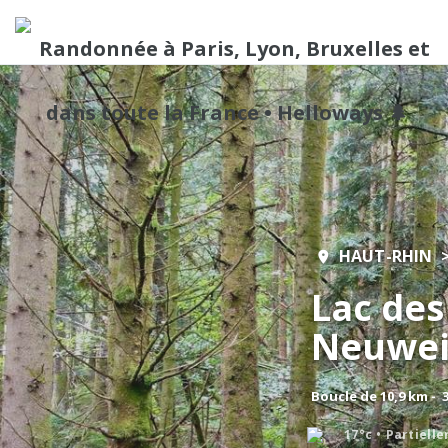
HAUT-RHIN
Lac des 
Neuwei
Boucle de 10,9 km - 
17°c
Partiell