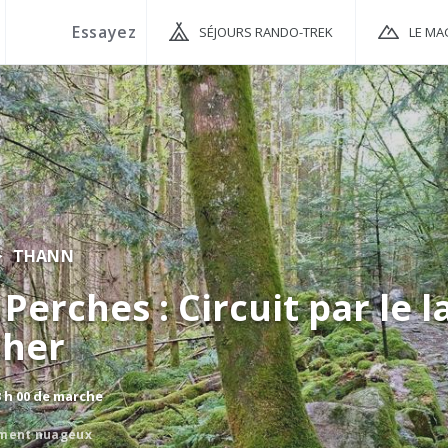
SÉJOURS RANDO-TREK
LE MA
THANN
Perches : Circuit par le l
her
3 h 00 de marche
ement nuageux