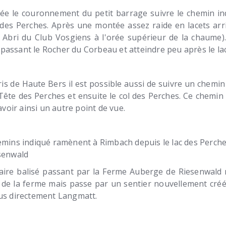
sée le couronnement du petit barrage suivre le chemin ind
c des Perches. Après une montée assez raide en lacets arr
 Abri du Club Vosgiens à l'orée supérieur de la chaume)
assant le Rocher du Corbeau et atteindre peu après le la
ris de Haute Bers il est possible aussi de suivre un chemin
 Tête des Perches et ensuite le col des Perches. Ce chemin
'avoir ainsi un autre point de vue.
emins indiqué ramènent à Rimbach depuis le lac des Perch
esenwald
éraire balisé passant par la Ferme Auberge de Riesenwald 
s de la ferme mais passe par un sentier nouvellement cré
lus directement Langmatt.