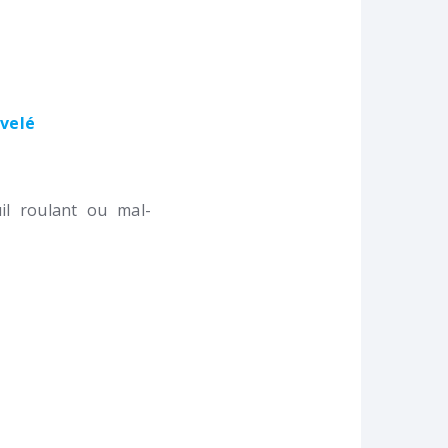
ivelé
l roulant ou mal-