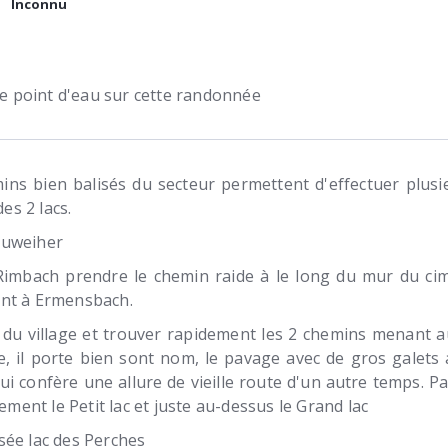
Inconnu
 de point d'eau sur cette randonnée
mins bien balisés du secteur permettent d'effectuer plusi
des 2 lacs.
euweiher
 Rimbach prendre le chemin raide à le long du mur du cime
nt à Ermensbach.
t du village et trouver rapidement les 2 chemins menant a
, il porte bien sont nom, le pavage avec de gros galets 
i confère une allure de vieille route d'un autre temps. P
lement le Petit lac et juste au-dessus le Grand lac
sée lac des Perches