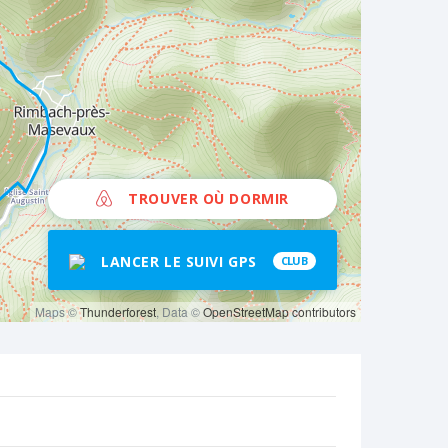
TROUVER OÙ DORMIR
LANCER LE SUIVI GPS
CLUB
Maps ©
Thunderforest
, Data ©
OpenStreetMap contributors