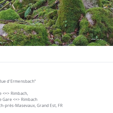
Rue d'Ermensbach"
e <=> Rimbach,
e Gare <=> Rimbach
ch-près-Masevaux
Grand Est
FR