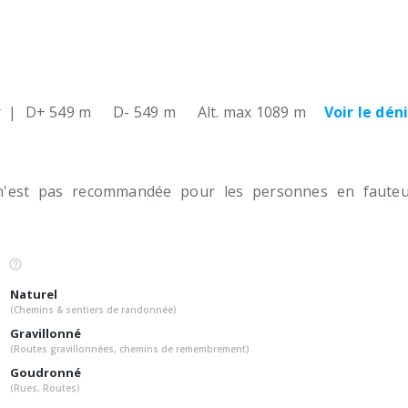
r
|
D+ 549 m
D- 549 m
Alt. max 1089 m
Voir le dén
n'est pas recommandée pour les personnes en fauteui
Naturel
(Chemins & sentiers de randonnée)
Gravillonné
(Routes gravillonnées, chemins de remembrement)
Goudronné
(Rues, Routes)