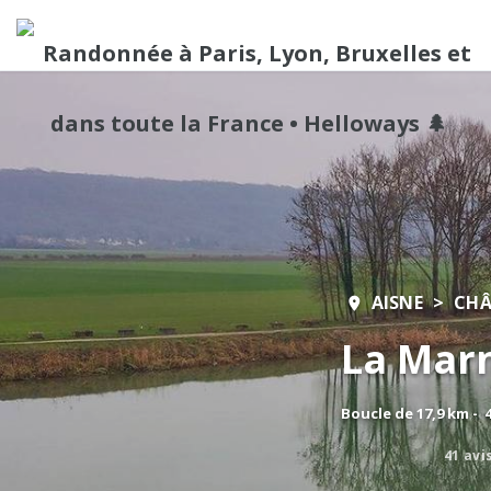
AISNE
CHÂ
La Marn
Boucle de 17,9 km - 
41 avi