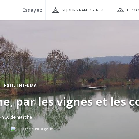
SÉJOURS RANDO-TREK
LE MA
TEAU-THIERRY
e, par les vignes et les 
4 h 30 de marche
s
27°c
Nuageux