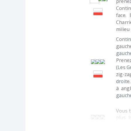
prenez
Contin
face.
Charri
milieu
Conti
gauche
gauch
Prenez
(Les G
zig-za
droite
à angl
gauche
Vous t
plus l
jusqu’