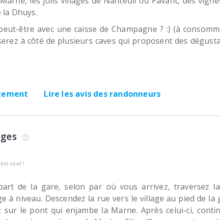
arne, les jolis villages de Nanteuil ou Pavant, des vign
 la Dhuys.
 peut-être avec une caisse de Champagne ? :) (à consom
erez à côté de plusieurs caves qui proposent des dégusta
rgement
Lire les avis des randonneurs
ages
’est cool !
art de la gare, selon par où vous arrivez, traversez la
e à niveau. Descendez la rue vers le village au pied de la 
 sur le pont qui enjambe la Marne. Après celui-ci, conti