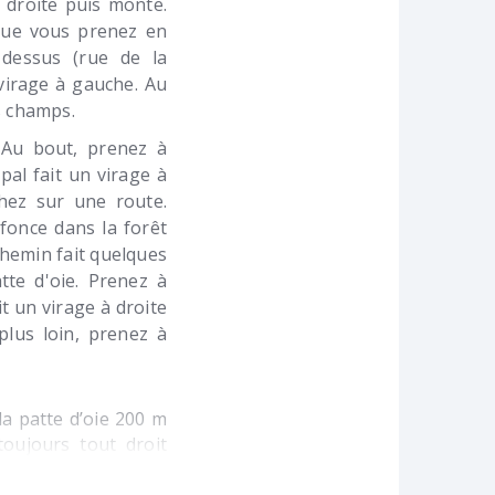
à droite puis monte.
 que vous prenez en
 dessus (rue de la
virage à gauche. Au
s champs.
 Au bout, prenez à
pal fait un virage à
hez sur une route.
nfonce dans la forêt
chemin fait quelques
tte d'oie. Prenez à
t un virage à droite
plus loin, prenez à
a patte d’oie 200 m
toujours tout droit
 puis prenez à droite