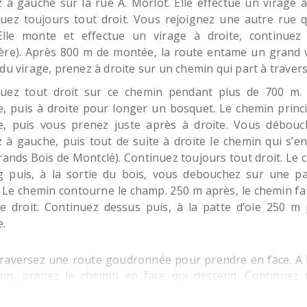
 à gauche sur la rue A. Morlot. Elle effectue un virage 
uez toujours tout droit. Vous rejoignez une autre rue
 Elle monte et effectue un virage à droite, continuez
ère). Après 800 m de montée, la route entame un grand 
 du virage, prenez à droite sur un chemin qui part à traver
nuez tout droit sur ce chemin pendant plus de 700 m.
, puis à droite pour longer un bosquet. Le chemin princi
e, puis vous prenez juste après à droite. Vous débouc
 à gauche, puis tout de suite à droite le chemin qui s’e
rands Bois de Montclé). Continuez toujours tout droit. Le 
g puis, à la sortie du bois, vous debouchez sur une pa
. Le chemin contourne le champ. 250 m après, le chemin fai
e droit. Continuez dessus puis, à la patte d’oie 250 m 
.
raversez une route goudronnée pour prendre en face. A l
oin, prenez le chemin en face qui descend. Continuez 
à atteindre le village de Rudenoise. Rentrez dans le village