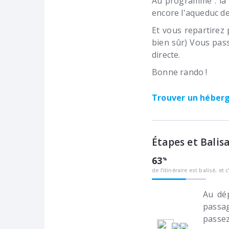
Au programme : la M
encore l'aqueduc de
Et vous repartirez
bien sûr) Vous pass
directe.
Bonne rando !
Trouver un hébe
Étapes et Balis
63
de l’itinéraire est balisé, et c
Au dép
passag
passez