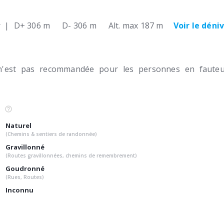
r
|
D+ 306 m
D- 306 m
Alt. max 187 m
Voir le déni
n'est pas recommandée pour les personnes en fauteui
Naturel
(Chemins & sentiers de randonnée)
Gravillonné
(Routes gravillonnées, chemins de remembrement)
Goudronné
(Rues, Routes)
Inconnu