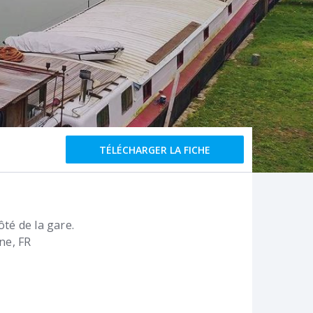
TÉLÉCHARGER LA FICHE
ôté de la gare.
rne
FR