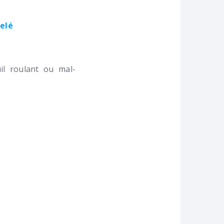
velé
l roulant ou mal-