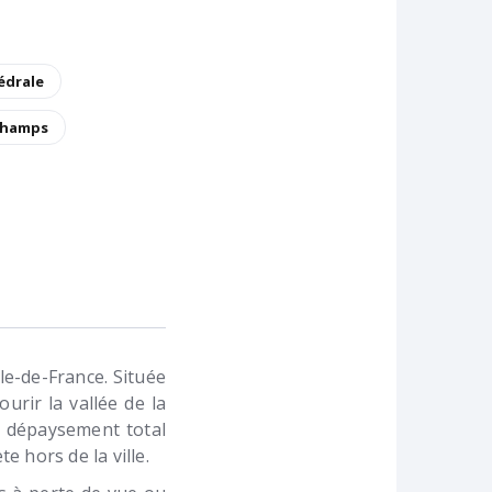
hédrale
hamps
Ile-de-France. Située
ourir la vallée de la
 dépaysement total
e hors de la ville.