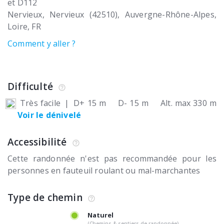
et D112
Nervieux
Nervieux (42510)
Auvergne-Rhône-Alpes,
Loire
FR
Comment y aller ?
Difficulté
Très facile
|
D+ 15 m
D- 15 m
Alt. max 330 m
Voir le dénivelé
Accessibilité
Cette randonnée n'est pas recommandée pour les
personnes en fauteuil roulant ou mal-marchantes
Type de chemin
Naturel
(Chemins & sentiers de randonnée)