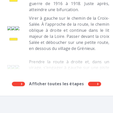
guerre de 1916 à 1918. Juste après,
atteindre une bifurcation.
Virer à gauche sur le chemin de la Croix-
Salée. À l’approche de la route, le chemin
oblique à droite et continue dans le lit
majeur de la Loire. Passer devant la croix
Salée et déboucher sur une petite route,
en dessous du village de Grénieux.
Prendre la route à droite et, dans un
virage, s’engager à gauche sur une piste
à travers champs c’est l’extrémité nord
des « chambons », terres agricoles les
Afficher toutes les étapes
3
plus riches de la plaine du Forez grâce
3
aux alluvions déposés pendant les
inondations . À l’intersection suivante,
aller à droite vers la Loire.