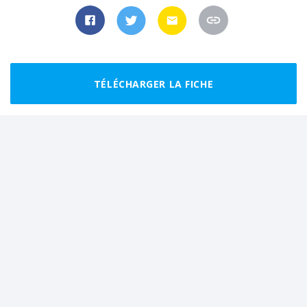
TÉLÉCHARGER LA FICHE
Randonnées recommandées autour de
Nervieux
CLUB
CLUB
FACILE
BOUCLE
FACILE
BOUCLE
Le funiculaire de Biesse
Boucle de la digue de
Pinay
9.0 km
3 h 00