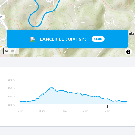
LANCER LE SUIVI GPS
CLUB
500 m
600 m
500 m
400 m
300 m
0 km
2 km
4 km
6 km
8 km