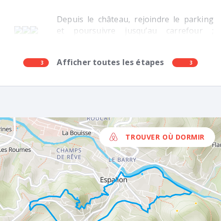
Depuis le château, rejoindre le parking
et poursuivre jusqu’au carrefour ;
prendre à droite la rue de la Saliège. Au
niveau de la D920, aller à droite sur
Afficher toutes les étapes
3
100m.
3
TROUVER OÙ DORMIR