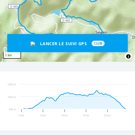
LANCER LE SUIVI GPS
CLUB
1 km
1500 m
1000 m
500 m
0 km
5 km
10 km
15 km
20 km