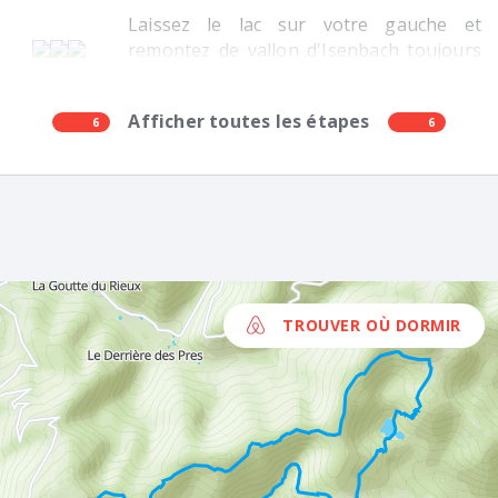
Laissez le lac sur votre gauche et
remontez de vallon d'Isenbach toujours
®
sur le GR
531
Afficher toutes les étapes
6
6
TROUVER OÙ DORMIR