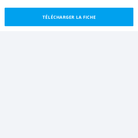
Partager cette randonnée à vos amis
TÉLÉCHARGER LA FICHE
Randonnées recommandées autour de
Sewen