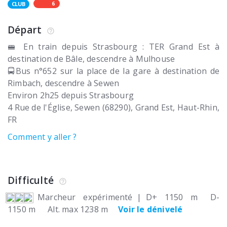
6
CLUB
Départ
🚝 En train depuis Strasbourg : TER Grand Est à
destination de Bâle, descendre à Mulhouse
🚍Bus n°652 sur la place de la gare à destination de
Rimbach, descendre à Sewen
Environ 2h25 depuis Strasbourg
4 Rue de l'Église
Sewen (68290)
Grand Est, Haut-Rhin
FR
Comment y aller ?
Difficulté
Marcheur expérimenté
|
D+ 1150 m
D-
1150 m
Alt. max 1238 m
Voir le dénivelé