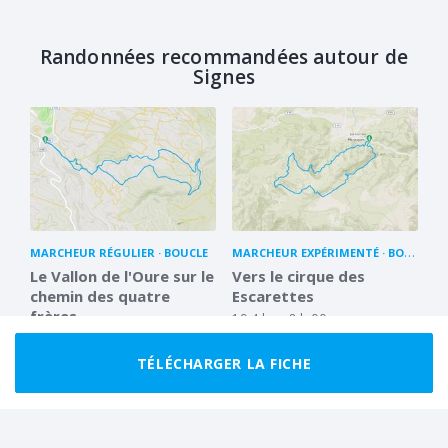
Randonnées recommandées autour de
Signes
MARCHEUR RÉGULIER
BOUCLE
MARCHEUR EXPÉRIMENTÉ
BOUCLE
Le Vallon de l'Oure sur le
Vers le cirque des
chemin des quatre
Escarettes
frères
19.4 km
8 h 00
13.5 km
4 h 30
TÉLÉCHARGER LA FICHE