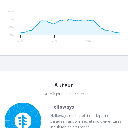
1000 m
750 m
500 m
250 m
0 km
5 km
10 km
Auteur
Mise à jour : 30/11/2025
Helloways
Helloways est le point de départ de
balades, randonnées et micro-aventures
inoubliables en France.