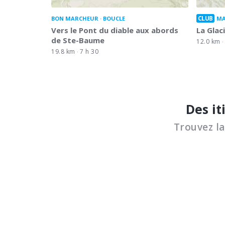
CLUB
BON MARCHEUR
BOUCLE
MA
Vers le Pont du diable aux abords
La Glac
de Ste-Baume
12.0 km
19.8 km
7 h 30
Des it
Trouvez l