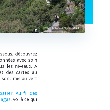
© Robert Nyman (Flickr)
essous, découvrez
ionnées avec soin
us les niveaux. A
et des cartes au
 sont mis au vert
patier
,
Au fil des
Ragas
, voilà ce qui