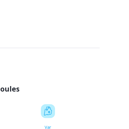
ioules
Var