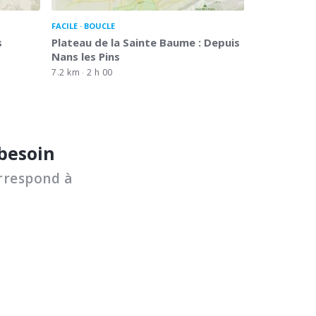
FACILE
BOUCLE
s
Plateau de la Sainte Baume : Depuis
Nans les Pins
7.2 km
2 h 00
 besoin
rrespond à