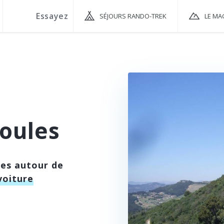
SÉJOURS RANDO-TREK
LE MA
oules
ées autour de
voiture