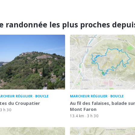
e randonnée les plus proches depuis
RCHEUR RÉGULIER
BOUCLE
MARCHEUR RÉGULIER
BOUCLE
tes du Croupatier
Au fil des falaises, balade sur
Mont Faron
3 h 30
13.4 km
3 h 30