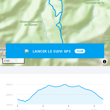
LANCER LE SUIVI GPS
CLUB
2 km
2500 m
2000 m
1500 m
0 km
5 km
10 km
15 km