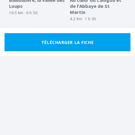
Loups
de l'Abbaye de St
Martin
16.5 km
6 h 30
4.2 km
1 h 30
TÉLÉCHARGER LA FICHE
BON MARCHEUR
BOUCLE
BON MARCHEUR
BOUCLE
Les gorges de la
A l'assault des
Carança et ses vestiges
Esquerdes de Rotja
11.5 km
7 h 00
18.4 km
7 h 30
Tout afficher