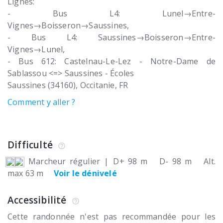
Lignes:
- Bus L4: Lunel→Entre-
Vignes→Boisseron→Saussines,
- Bus L4: Saussines→Boisseron→Entre-
Vignes→Lunel,
- Bus 612: Castelnau-Le-Lez - Notre-Dame de
Sablassou <=> Saussines - Écoles
Saussines (34160)
Occitanie
FR
Comment y aller ?
Difficulté
Marcheur régulier
|
D+ 98 m
D- 98 m
Alt.
max 63 m
Voir le dénivelé
Accessibilité
Cette randonnée n'est pas recommandée pour les