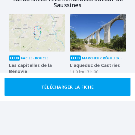
Saussines
CLUB
CLUB
FACILE
BOUCLE
MARCHEUR RÉGULIER
BOUCL
Les capitelles de la
L'aqueduc de Castries
Bénovie
11.0 km
3 h 00
10.0 km
3 h 00
TÉLÉCHARGER LA FICHE
TRÈS FACILE
BOUCLE
MARCHEUR RÉGULIER
BOUCLE