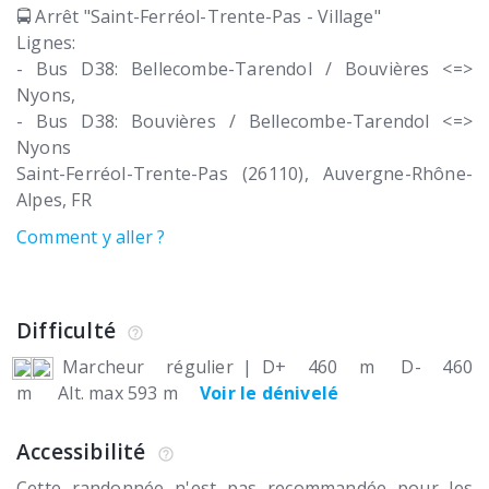
🚍 Arrêt "Saint-Ferréol-Trente-Pas - Village"
Lignes:
- Bus D38: Bellecombe-Tarendol / Bouvières <=>
Nyons,
- Bus D38: Bouvières / Bellecombe-Tarendol <=>
Nyons
Saint-Ferréol-Trente-Pas (26110)
Auvergne-Rhône-
Alpes
FR
Comment y aller ?
Difficulté
Marcheur régulier
|
D+ 460 m
D- 460
m
Alt. max 593 m
Voir le dénivelé
Accessibilité
Cette randonnée n'est pas recommandée pour les