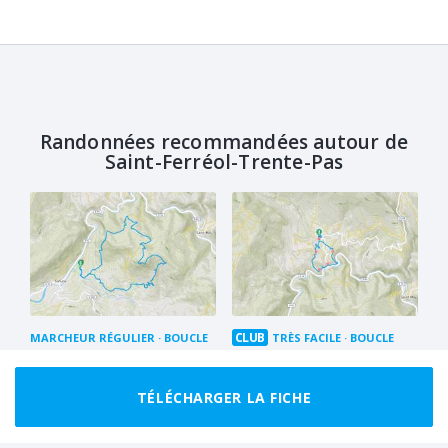
Randonnées recommandées autour de
Saint-Ferréol-Trente-Pas
CLUB
MARCHEUR RÉGULIER
BOUCLE
TRÈS FACILE
BOUCLE
Ascension des Baronnies
Sentier des oliviers
et descente du Ravin du
3.8 km
2 h 00
TÉLÉCHARGER LA FICHE
Charbonnier
11.0 km
4 h 30