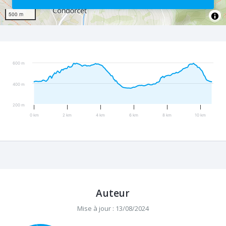
500 m
600 m
400 m
200 m
0 km
2 km
4 km
6 km
8 km
10 km
Auteur
Mise à jour : 13/08/2024