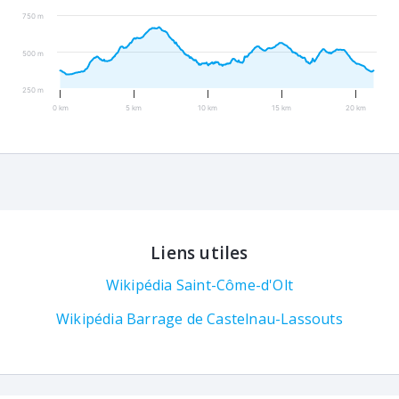
750 m
500 m
250 m
0 km
5 km
10 km
15 km
20 km
Liens utiles
Wikipédia Saint-Côme-d'Olt
Wikipédia Barrage de Castelnau-Lassouts