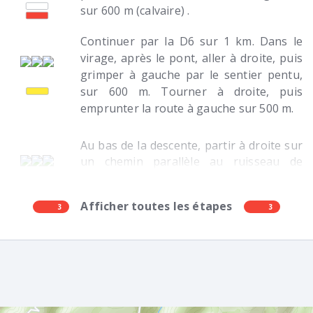
sur 600 m (calvaire) .
Continuer par la D6 sur 1 km. Dans le
virage, après le pont, aller à droite, puis
grimper à gauche par le sentier pentu,
sur 600 m. Tourner à droite, puis
emprunter la route à gauche sur 500 m.
Au bas de la descente, partir à droite sur
un chemin parallèle au ruisseau de
Lauras. Passer le pont, longer le
ruisseau, continuer à droite et monter
Afficher toutes les étapes
3
dans le bois sur 1,5 km pour atteindre la
3
lisière (bien suivre le balisage) . Obliquer
à gauche et rester en sous-bois jusqu’à
la ferme de Sarreméjane. Prendre la
route à gauche et gagner Coupiac.
Poursuivre jusqu’à Lassouts.