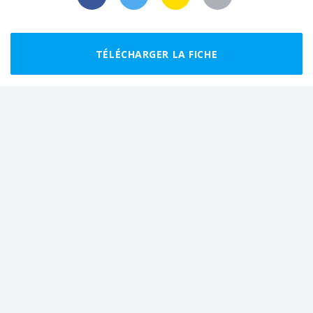
TÉLÉCHARGER LA FICHE
Randonnées recommandées autour de
Saint-Côme-d'Olt
CLUB
FACILE
BOUCLE
FACILE
BOUCLE
Espalion et son
Boucle de Sainte-Eulalie-
patrimoine
d'Olt, aux abords du Lot
10.0 km
2 h 45
7.7 km
2 h 15