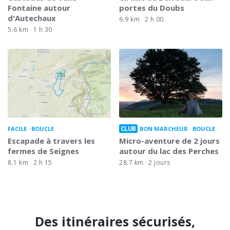
Fontaine autour
portes du Doubs
d'Autechaux
6.9 km
2 h 00
5.6 km
1 h 30
CLUB
FACILE
BOUCLE
BON MARCHEUR
BOUCLE
Escapade à travers les
Micro-aventure de 2 jours
fermes de Seignes
autour du lac des Perches
8.1 km
2 h 15
28.7 km
2 jours
Des itinéraires sécurisés,