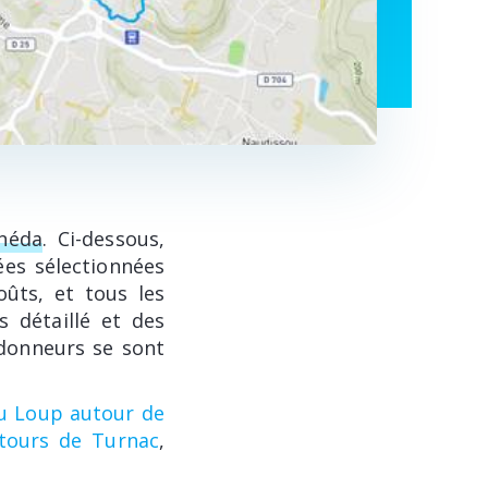
anéda
. Ci-dessous,
ées sélectionnées
oûts, et tous les
s détaillé et des
ndonneurs se sont
du Loup autour de
ntours de Turnac
,