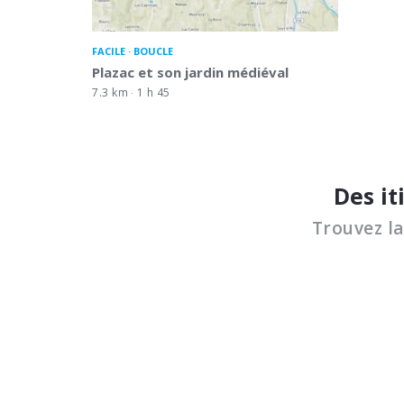
FACILE
BOUCLE
Plazac et son jardin médiéval
7.3 km
1 h 45
Des it
Trouvez l