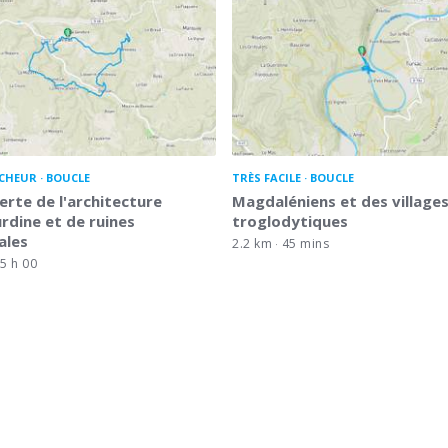
CHEUR
BOUCLE
TRÈS FACILE
BOUCLE
rte de l'architecture
Magdaléniens et des village
rdine et de ruines
troglodytiques
ales
2.2 km
45 mins
5 h 00