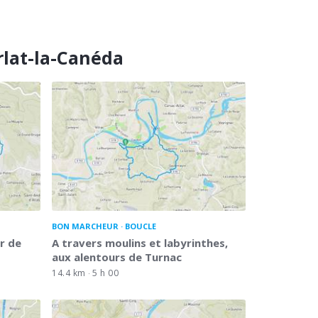
rlat-la-Canéda
BON MARCHEUR
BOUCLE
r de
A travers moulins et labyrinthes,
aux alentours de Turnac
14.4 km
5 h 00