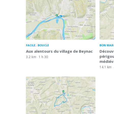
FACILE
BOUCLE
BON MAR
Aux alentours du village de Beynac
Découve
périgou
3.2 km
1 h 30
médiév
14.1 km