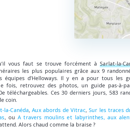
’il vous faut se trouve forcément à
Sarlat-la-C
inéraires les plus populaires grâce aux 9 randonn
s équipes d’Helloways. Il y en a pour tous les g
e fois, retrouvez des photos, un guide pas-à-pa
0e téléchargeables. Ces 30 derniers jours, 583 ra
le coin.
t-la-Canéda
,
Aux abords de Vitrac
,
Sur les traces 
as
, ou
A travers moulins et labyrinthes, aux ale
 attend. Alors chaud comme la braise ?