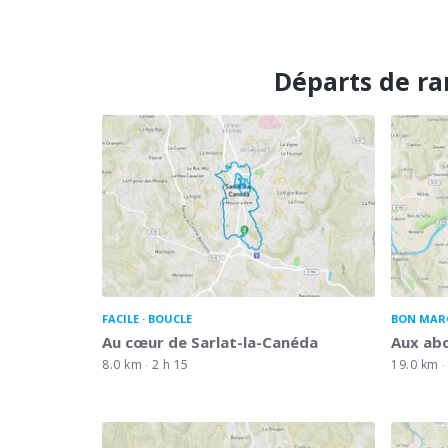
Départs de ra
FACILE
BOUCLE
BON MAR
Au cœur de Sarlat-la-Canéda
Aux abo
8.0 km
2 h 15
19.0 km