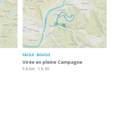
FACILE
BOUCLE
s
Virée en pleine Campagne
5.8 km
1 h 30