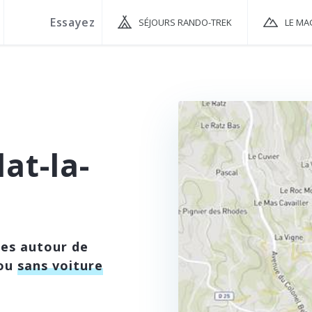
SÉJOURS RANDO-TREK
LE MA
at-la-
ées autour de
 ou
sans voiture