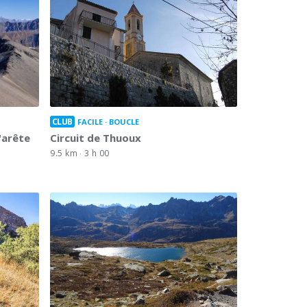
CLUB
FACILE
BOUCLE
l'arête
Circuit de Thuoux
9.5 km
3 h 00