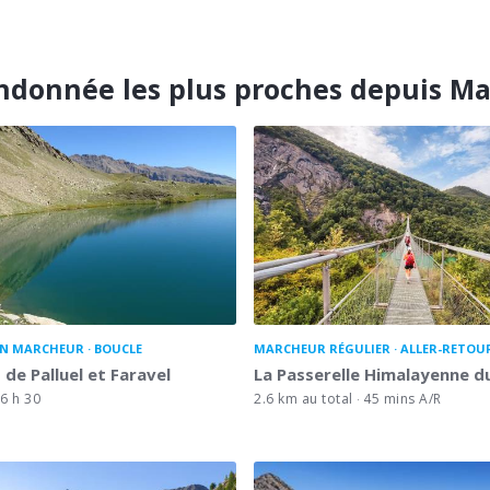
ndonnée les plus proches depuis Mas
N MARCHEUR
BOUCLE
MARCHEUR RÉGULIER
ALLER-RETOU
 de Palluel et Faravel
La Passerelle Himalayenne d
6 h 30
2.6 km au total
45 mins A/R