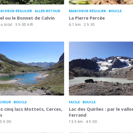
RCHEUR RÉGULIER
ALLER-RETOUR
MARCHEUR RÉGULIER
BOUCLE
el ou le Bonnet de Calvin
La Pierre Percée
u total
3 h 00 A/R
6.1 km
2 h 30
CHEUR
BOUCLE
FACILE
BOUCLE
s cinq lacs Mottets, Cerces,
Lac des Quirlies : par le vall
es
Ferrand
5 h 00
13.5 km
4 h 00