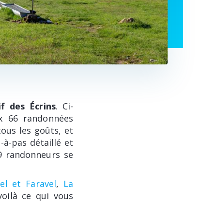
f des Écrins
. Ci-
ux 66 randonnées
tous les goûts, et
-à-pas détaillé et
99 randonneurs se
el et Faravel
,
La
voilà ce qui vous