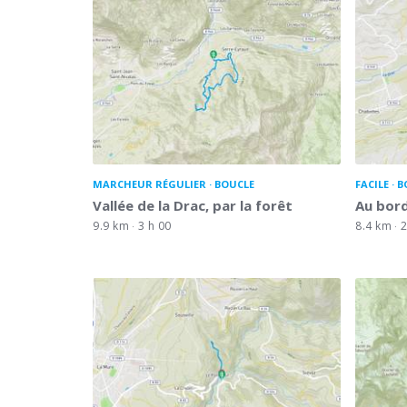
MARCHEUR RÉGULIER
BOUCLE
FACILE
B
Vallée de la Drac, par la forêt
Au bord
9.9 km
3 h 00
8.4 km
2