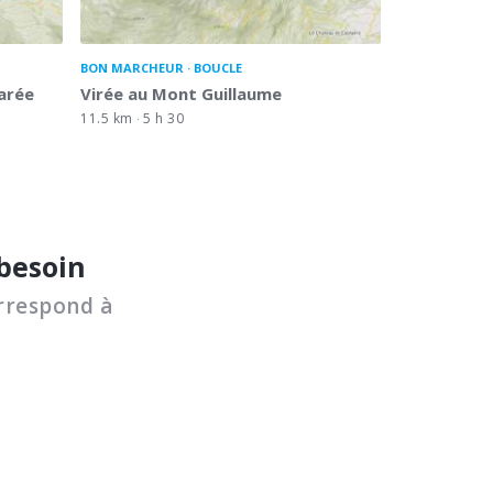
BON MARCHEUR
BOUCLE
larée
Virée au Mont Guillaume
11.5 km
5 h 30
 besoin
rrespond à