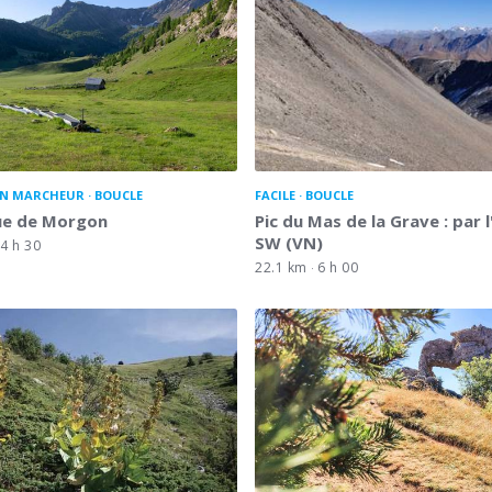
N MARCHEUR
BOUCLE
FACILE
BOUCLE
que de Morgon
Pic du Mas de la Grave : par 
SW (VN)
4 h 30
22.1 km
6 h 00