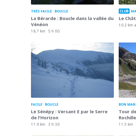
CLUB
TRÈS FACILE
BOUCLE
MA
La Bérarde : Boucle dans la vallée du
Le Chât
Vénéon
10.2 km a
18.7 km
5 h 00
FACILE
BOUCLE
BON MAR
Le Sénépy : Versant E par le Serre
Tour de
de l'Horizon
Rochill
11.9 km
3 h 30
11.5 km