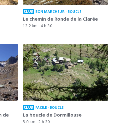
CLUB
BON MARCHEUR
BOUCLE
Le chemin de Ronde de la Clarée
13.2 km
4 h 30
CLUB
FACILE
BOUCLE
on de
La boucle de Dormillouse
5.0 km
2 h 30