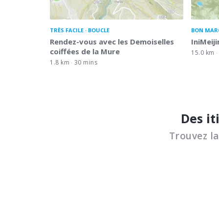
TRÈS FACILE
BOUCLE
BON MAR
Rendez-vous avec les Demoiselles
IniMeij
coiffées de la Mure
15.0 km
1.8 km
30 mins
Des it
Trouvez l