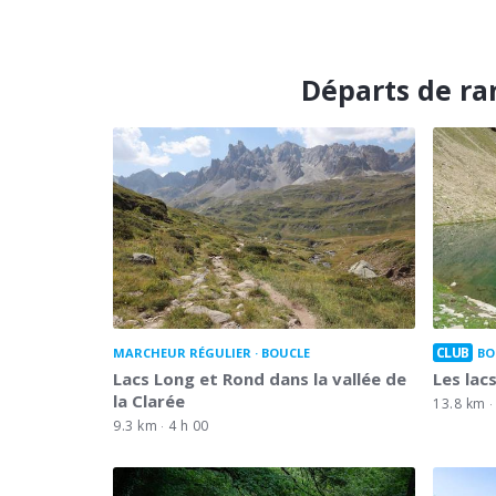
Départs de ra
CLUB
MARCHEUR RÉGULIER
BOUCLE
BO
Lacs Long et Rond dans la vallée de
Les lacs
la Clarée
13.8 km
9.3 km
4 h 00