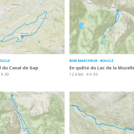
OUCLE
BON MARCHEUR
BOUCLE
 du Canal de Gap
En quête du Lac de la Muzell
 h 30
12.6 km
6 h 30