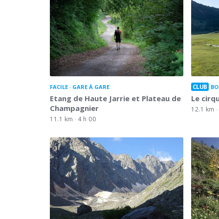
CLUB
FACILE
GARE À GARE
BO
Etang de Haute Jarrie et Plateau de
Le cir
Champagnier
12.1 km
11.1 km
4 h 00