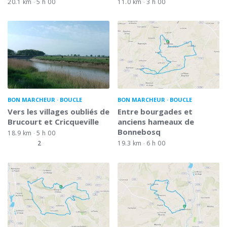
20.1 km
5 h 00
11.0 km
3 h 00
BON MARCHEUR
BOUCLE
BON MARCHEUR
BOUCLE
Vers les villages oubliés de
Entre bourgades et
Brucourt et Cricqueville
anciens hameaux de
Bonnebosq
18.9 km
5 h 00
2
19.3 km
6 h 00