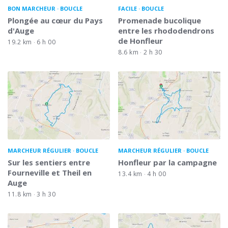
BON MARCHEUR
BOUCLE
FACILE
BOUCLE
Plongée au cœur du Pays
Promenade bucolique
d'Auge
entre les rhododendrons
de Honfleur
19.2 km
6 h 00
8.6 km
2 h 30
MARCHEUR RÉGULIER
BOUCLE
MARCHEUR RÉGULIER
BOUCLE
Sur les sentiers entre
Honfleur par la campagne
Fourneville et Theil en
13.4 km
4 h 00
Auge
11.8 km
3 h 30