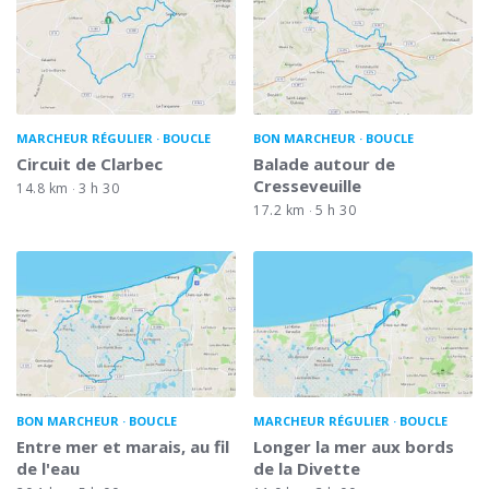
MARCHEUR RÉGULIER
BOUCLE
BON MARCHEUR
BOUCLE
Circuit de Clarbec
Balade autour de
Cresseveuille
14.8 km
3 h 30
17.2 km
5 h 30
BON MARCHEUR
BOUCLE
MARCHEUR RÉGULIER
BOUCLE
Entre mer et marais, au fil
Longer la mer aux bords
de l'eau
de la Divette