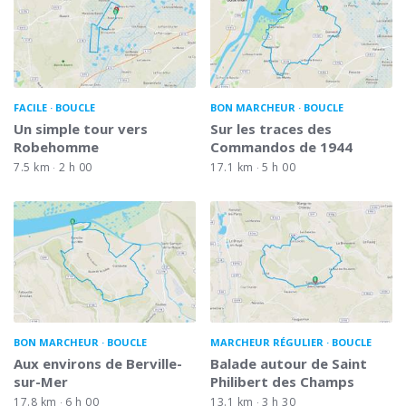
FACILE
BOUCLE
BON MARCHEUR
BOUCLE
Un simple tour vers
Sur les traces des
Robehomme
Commandos de 1944
7.5 km
2 h 00
17.1 km
5 h 00
BON MARCHEUR
BOUCLE
MARCHEUR RÉGULIER
BOUCLE
Aux environs de Berville-
Balade autour de Saint
sur-Mer
Philibert des Champs
17.8 km
6 h 00
13.1 km
3 h 30