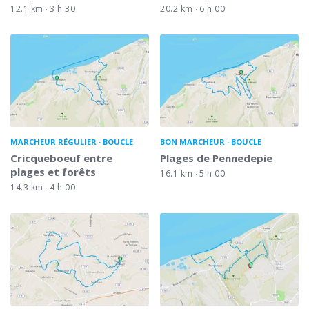
12.1 km
3 h 30
20.2 km
6 h 00
MARCHEUR RÉGULIER
BOUCLE
BON MARCHEUR
BOUCLE
Cricqueboeuf entre
Plages de Pennedepie
plages et forêts
16.1 km
5 h 00
14.3 km
4 h 00