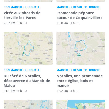
BON MARCHEUR
BOUCLE
MARCHEUR RÉGULIER
BOUCLE
Virée aux abords de
Promenade pépouze
Fierville-les-Parcs
autour de Coquainvilliers
20.2 km
6 h 30
11.8 km
3 h 30
BON MARCHEUR
BOUCLE
MARCHEUR RÉGULIER
BOUCLE
Du côté de Norolles,
Norolles, une promenade
découverte du Manoir de
entre église, bois et
Malou
manoir
21.1 km
5 h 30
12.2 km
3 h 30