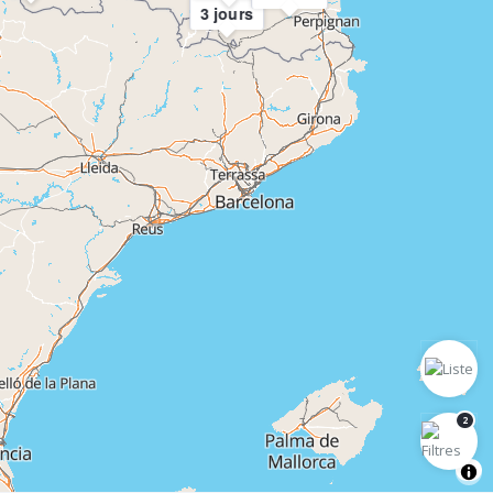
3 jours
2