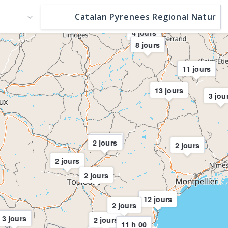
2 jours
4 jours
8 jours
11 jours
13 jours
3 jou
2 jours
2 jours
2 jours
2 jours
2 jours
12 jours
2 jours
3 jours
2 jours
11 h 00