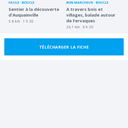
FACILE
BOUCLE
BON MARCHEUR
BOUCLE
Sentier à la découverte
A travers bois et
d'Auquainville
villages, balade autour
de Fervaques
5.8 km
1 h 30
26.1 km
6 h 30
TÉLÉCHARGER LA FICHE
MARCHEUR RÉGULIER
BOUCLE
BON MARCHEUR
BOUCLE
Sur les chemins oubliés
La Chapelle Yvon par
du Bois de Ronceray
Saint Cyr et Tordouet
12.2 km
3 h 30
16.1 km
5 h 00
Tout afficher