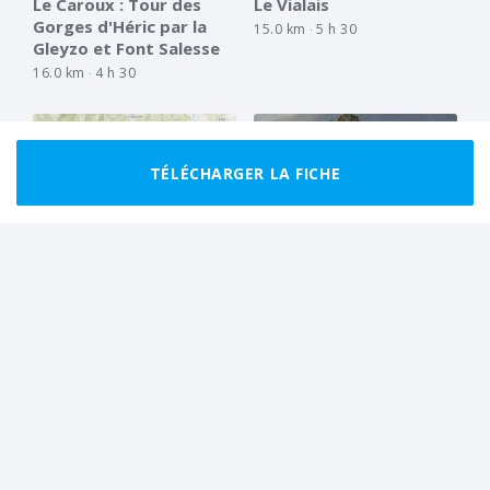
Le Caroux : Tour des
Le Vialais
Gorges d'Héric par la
15.0 km
5 h 30
Gleyzo et Font Salesse
16.0 km
4 h 30
TÉLÉCHARGER LA FICHE
BON MARCHEUR
BOUCLE
EXTRÊME
BOUCLE
Virée sur la Lande
Montahut : Montahut et
roc d'Ourliades depuis
18.5 km
6 h 00
Auziale
8.3 km
2 h 30
Tout afficher