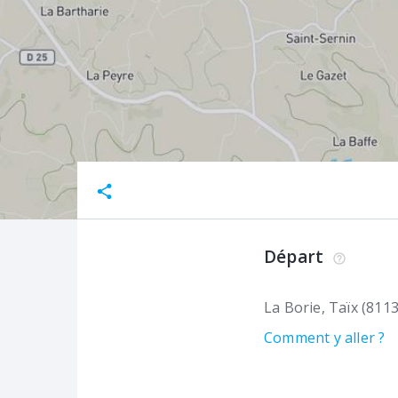
Départ
La Borie
Taïx (8113
Comment y aller ?