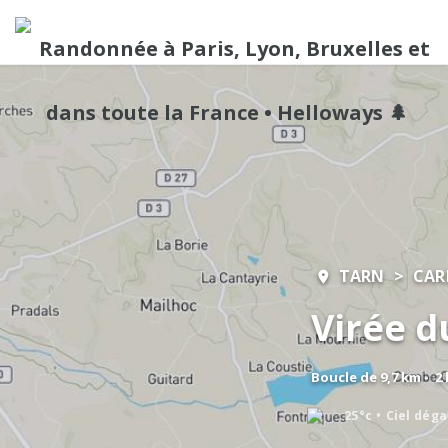
TARN
CA
Virée d
Boucle de 9,7 km - 2
25°c
Ciel dég