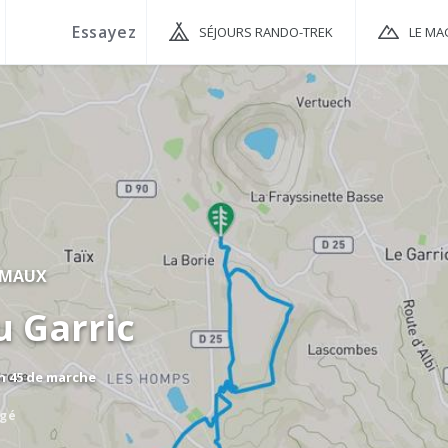
SÉJOURS RANDO-TREK
LE MA
RMAUX
u Garric
 h 45 de marche
agé