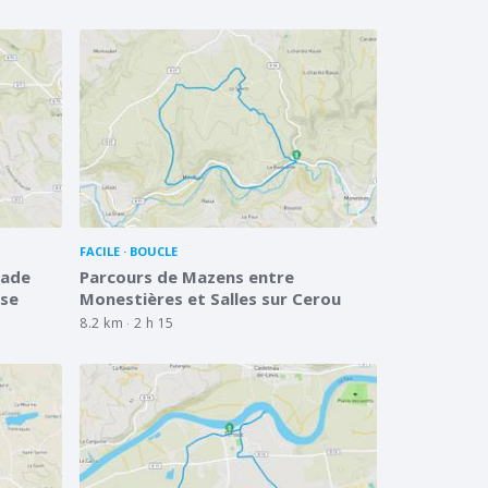
FACILE
BOUCLE
lade
Parcours de Mazens entre
sse
Monestières et Salles sur Cerou
8.2 km
2 h 15