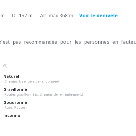
 m
D- 157 m
Alt. max 368 m
Voir le dénivelé
n'est pas recommandée pour les personnes en fauteui
Naturel
(Chemins & sentiers de randonnée)
Gravillonné
(Routes gravillonnées, chemins de remembrement)
Goudronné
(Rues, Routes)
Inconnu