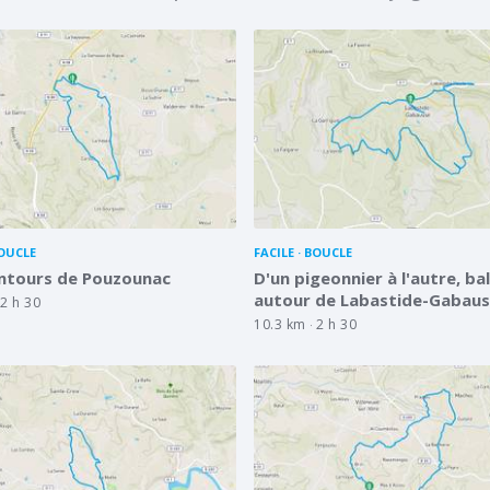
OUCLE
FACILE
BOUCLE
entours de Pouzounac
D'un pigeonnier à l'autre, ba
autour de Labastide-Gabau
2 h 30
10.3 km
2 h 30