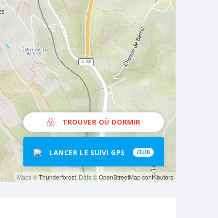
TROUVER OÙ DORMIR
LANCER LE SUIVI GPS
CLUB
Maps ©
Thunderforest
, Data ©
OpenStreetMap contributors