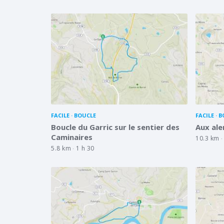
FACILE
BOUCLE
FACILE
B
Boucle du Garric sur le sentier des
Aux al
Caminaires
10.3 km
5.8 km
1 h 30