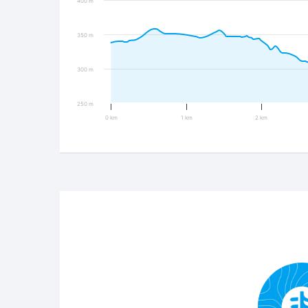
400 m
350 m
300 m
250 m
0 km
1 km
2 km