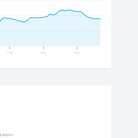
7 km
8 km
9 km
 micro-