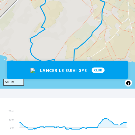
LANCER LE SUIVI GPS
CLUB
500 m
20 m
10 m
0 m