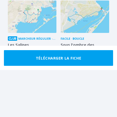
CLUB
MARCHEUR RÉGULIER
BOUCLE
FACILE
BOUCLE
Les Salines
Sous l'ombre des
Aresquiers
16.0 km
4 h 00
9.7 km
2 h 30
TÉLÉCHARGER LA FICHE
CLUB
MARCHEUR RÉGULIER
ALLER-RETOUR
FACILE
BOUCLE
Le massif de la Gardiole
Les Aresquiers
26.8 km au total
7 h 00 A/R
9.0 km
3 h 00