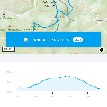
LANCER LE SUIVI GPS
CLUB
500 m
1000 m
750 m
500 m
0 km
2 km
4 km
6 km
8 km