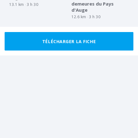
demeures du Pays
13.1 km
3 h 30
d'Auge
12.6 km
3 h 30
TÉLÉCHARGER LA FICHE
MARCHEUR RÉGULIER
BOUCLE
FACILE
BOUCLE
Aux alentours de
Balade paisible sur les
Montviette
sentiers du Mesnil
11.5 km
3 h 30
6.9 km
2 h 00
Tout afficher