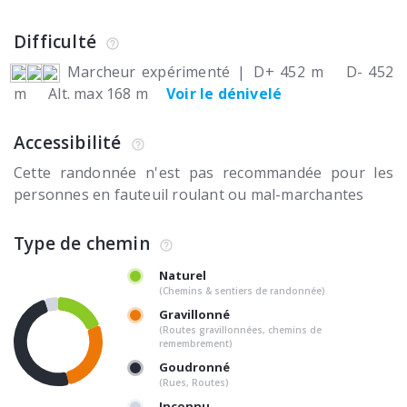
Difficulté
Marcheur expérimenté
|
D+ 452 m
D- 452
m
Alt. max 168 m
Voir le dénivelé
Accessibilité
Cette randonnée n'est pas recommandée pour les
personnes en fauteuil roulant ou mal-marchantes
Type de chemin
Naturel
(Chemins & sentiers de randonnée)
Gravillonné
(Routes gravillonnées, chemins de
remembrement)
Goudronné
(Rues, Routes)
Inconnu