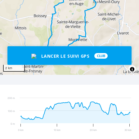
LANCER LE SUIVI GPS
CLUB
2 km
200 m
100 m
0 m
0 km
10 km
20 km
30 km