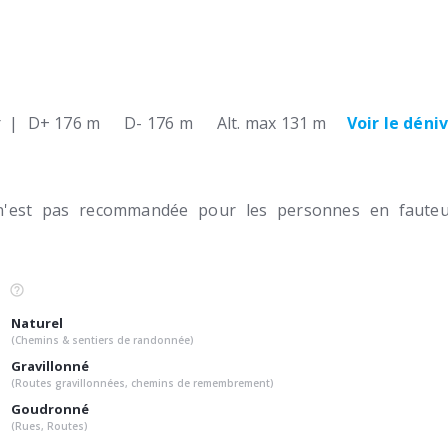
r
|
D+ 176 m
D- 176 m
Alt. max 131 m
Voir le déni
n'est pas recommandée pour les personnes en fauteui
Naturel
(Chemins & sentiers de randonnée)
Gravillonné
(Routes gravillonnées, chemins de remembrement)
Goudronné
(Rues, Routes)