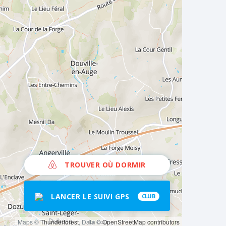
TROUVER OÙ DORMIR
LANCER LE SUIVI GPS
CLUB
Maps ©
Thunderforest
, Data ©
OpenStreetMap contributors