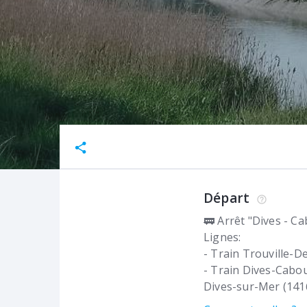
Départ
🚃 Arrêt "Dives - C
Lignes:
- Train Trouville-D
- Train Dives-Cabou
Dives-sur-Mer (141