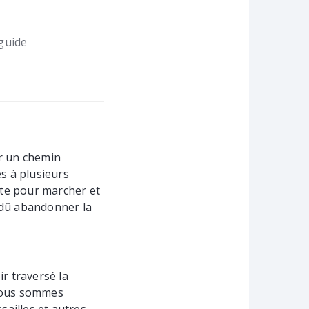
guide
r un chemin
es à plusieurs
aite pour marcher et
 dû abandonner la
ir traversé la
 nous sommes