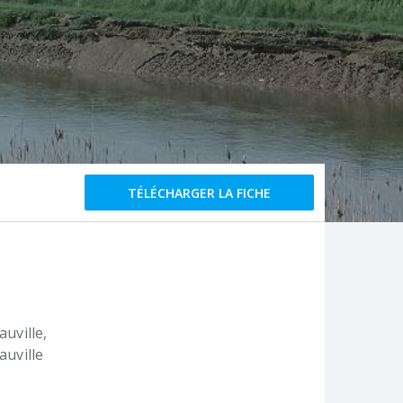
TÉLÉCHARGER LA FICHE
uville,
auville