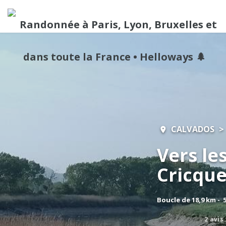
CALVADOS
Vers le
Cricque
Boucle de 18,9 km - 
2 avis