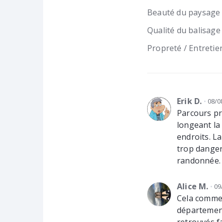
Beauté du paysage
Qualité du balisage
Propreté / Entretie
Erik D.
08/0
Parcours p
longeant la
endroits. L
trop danger
randonnée.
Alice M.
09
Cela commen
département