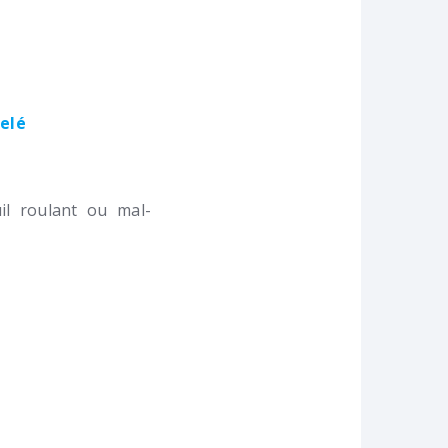
velé
l roulant ou mal-