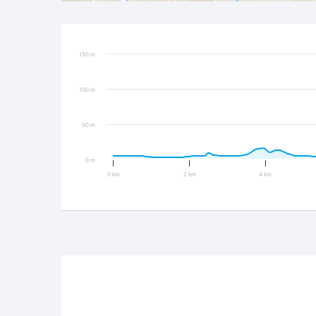
150 m
100 m
50 m
0 m
0 km
2 km
4 km