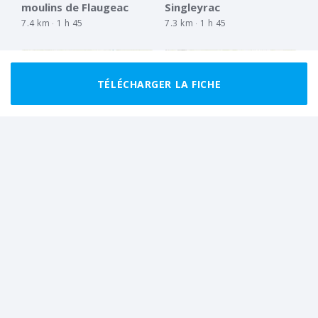
moulins de Flaugeac
Singleyrac
7.4 km
1 h 45
7.3 km
1 h 45
TÉLÉCHARGER LA FICHE
MARCHEUR RÉGULIER
BOUCLE
BON MARCHEUR
BOUCLE
Traversée de Queyssac
Les chemins boisés de
Chauprade
12.2 km
3 h 30
14.9 km
5 h 00
Tout afficher