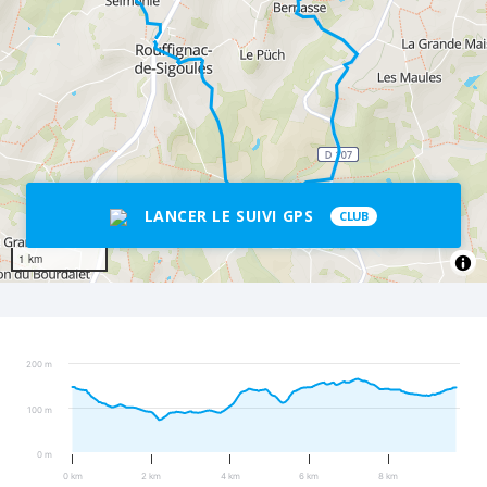
LANCER LE SUIVI GPS
CLUB
1 km
200 m
100 m
0 m
0 km
2 km
4 km
6 km
8 km