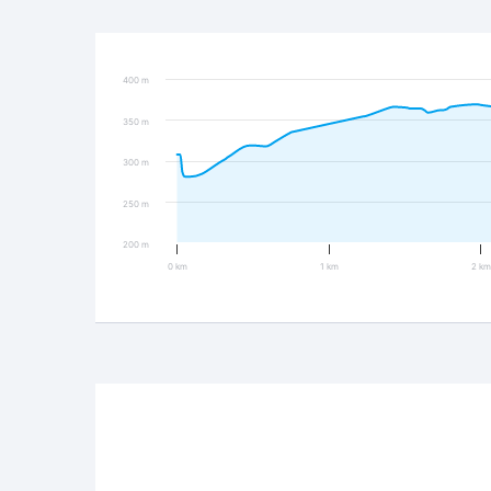
400 m
350 m
300 m
250 m
200 m
0 km
1 km
2 km