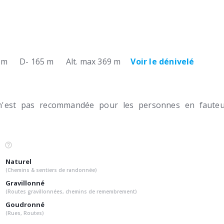
 m
D- 165 m
Alt. max 369 m
Voir le dénivelé
n'est pas recommandée pour les personnes en fauteui
Naturel
(Chemins & sentiers de randonnée)
Gravillonné
(Routes gravillonnées, chemins de remembrement)
Goudronné
(Rues, Routes)