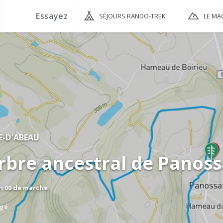
SÉJOURS RANDO-TREK
LE MA
LE-D'ABEAU
arbre ancestral de Panos
 h 00 de marche
agé