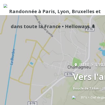
ISÈRE
L'IS
Vers l'
Boucle de 7,6 km - 2
31°c
Ciel dég