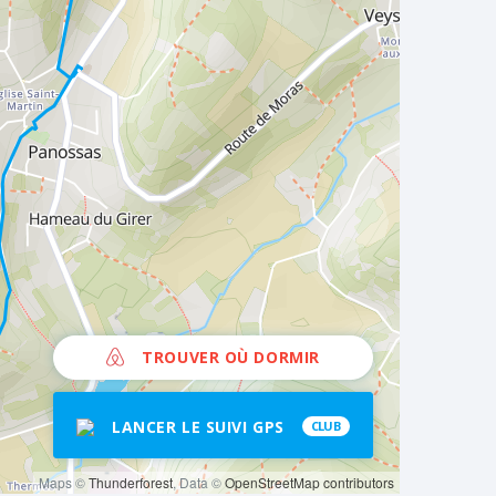
TROUVER OÙ DORMIR
LANCER LE SUIVI GPS
CLUB
Maps ©
Thunderforest
, Data ©
OpenStreetMap contributors