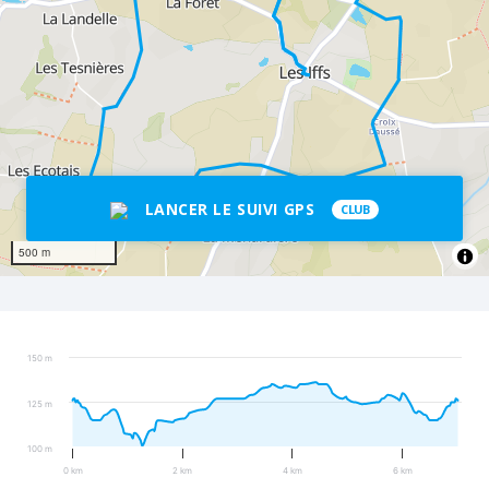
LANCER LE SUIVI GPS
CLUB
500 m
150 m
125 m
100 m
0 km
2 km
4 km
6 km