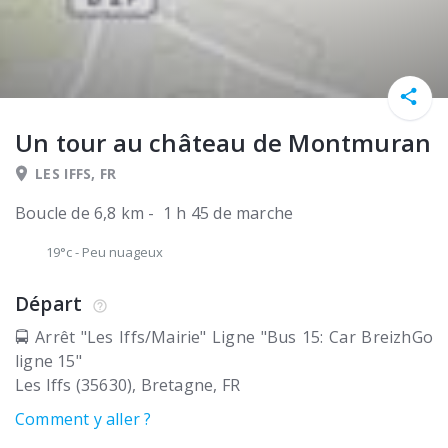
Un tour au château de Montmuran
LES IFFS, FR
Boucle de 6,8 km - 1 h 45 de marche
19°c
-
Peu nuageux
Départ
🚍 Arrêt "Les Iffs/Mairie" Ligne "Bus 15: Car BreizhGo
ligne 15"
Les Iffs (35630)
Bretagne
FR
Comment y aller ?