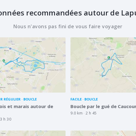
onnées recommandées autour de Lap
Nous n'avons pas fini de vous faire voyager
R RÉGULIER
BOUCLE
FACILE
BOUCLE
ois et marais autour de
Boucle par le gué de Caucou
9.0 km
2 h 45
3 h 30