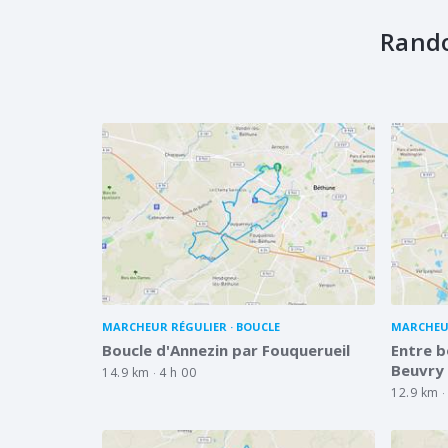
Rand
MARCHEUR RÉGULIER
BOUCLE
MARCHEU
Boucle d'Annezin par Fouquerueil
Entre b
Beuvry
14.9 km
4 h 00
12.9 km