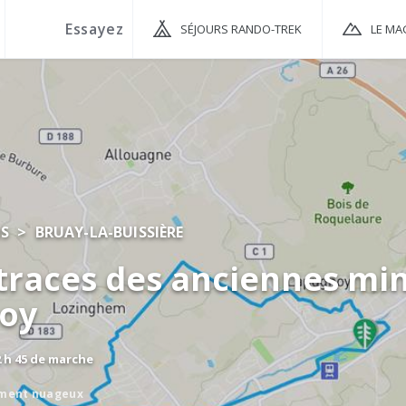
SÉJOURS RANDO-TREK
LE MA
IS
BRUAY-LA-BUISSIÈRE
 traces des anciennes mi
oy
2 h 45 de marche
ement nuageux