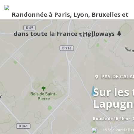
PAS-DE-CALA
Sur les
Lapugn
Boucle de 10,4 km - 
15°c
Partiell