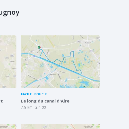
ugnoy
FACILE
BOUCLE
rt
Le long du canal d'Aire
7.9 km
2 h 00