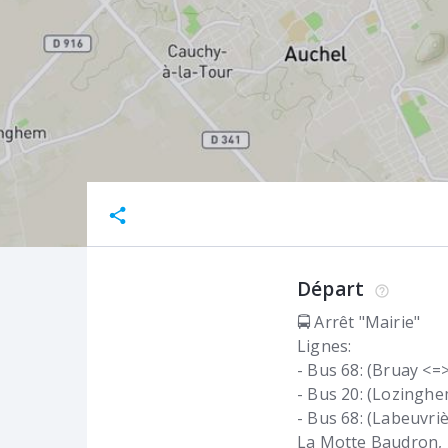
Départ
🚍 Arrêt "Mairie"
Lignes:
- Bus 68: (Bruay <=
- Bus 20: (Lozingh
- Bus 68: (Labeuvri
La Motte Baudron