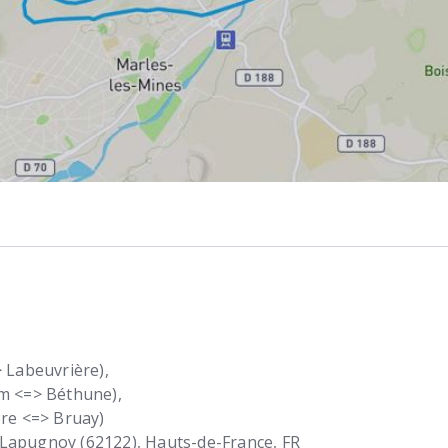
> Labeuvrière),
em <=> Béthune),
ère <=> Bruay)
Lapugnoy (62122)
Hauts-de-France
FR