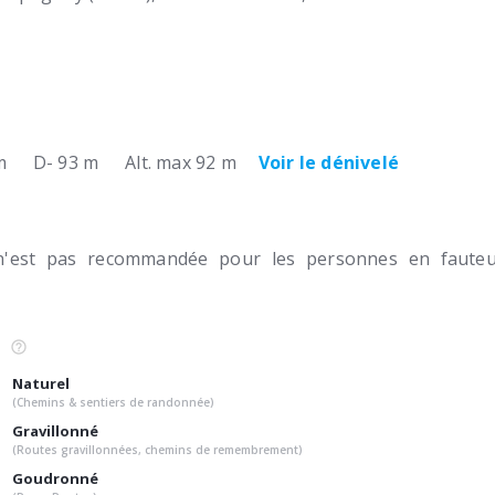
m
D- 93 m
Alt. max 92 m
Voir le dénivelé
n'est pas recommandée pour les personnes en fauteui
Naturel
(Chemins & sentiers de randonnée)
Gravillonné
(Routes gravillonnées, chemins de remembrement)
Goudronné