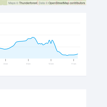
Maps ©
Thunderforest
, Data ©
OpenStreetMap contributors
8 km
9 km
10 km
11 km