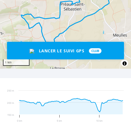
LANCER LE SUIVI GPS
CLUB
1 km
250 m
200 m
150 m
0 km
5 km
10 km