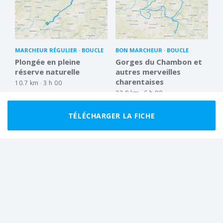
MARCHEUR RÉGULIER
BOUCLE
BON MARCHEUR
BOUCLE
Plongée en pleine
Gorges du Chambon et
réserve naturelle
autres merveilles
charentaises
10.7 km
3 h 00
22.0 km
6 h 00
TÉLÉCHARGER LA FICHE
CLUB
MARCHEUR RÉGULIER
BOUCLE
TRÈS FACILE
BOUCLE
Découverte de
Boucle des Forges
Montemboeuf sur le
4.7 km
1 h 15
sentier de Beaussac