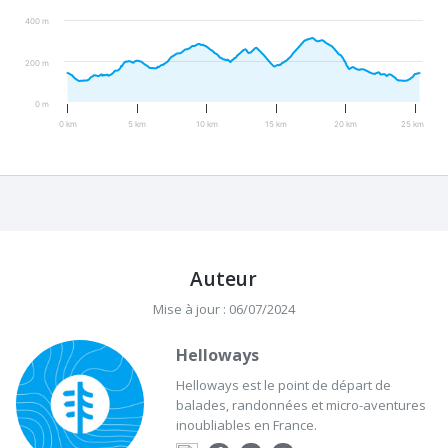
400 m
200 m
0 m
0 km
5 km
10 km
15 km
20 km
25 km
Auteur
Mise à jour : 06/07/2024
Helloways
Helloways est le point de départ de
balades, randonnées et micro-aventures
inoubliables en France.