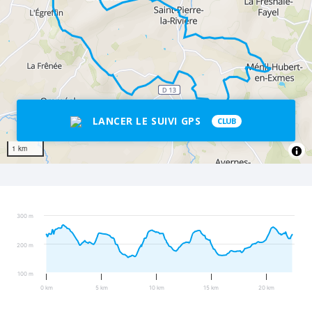
LANCER LE SUIVI GPS
CLUB
1 km
300 m
200 m
100 m
0 km
5 km
10 km
15 km
20 km