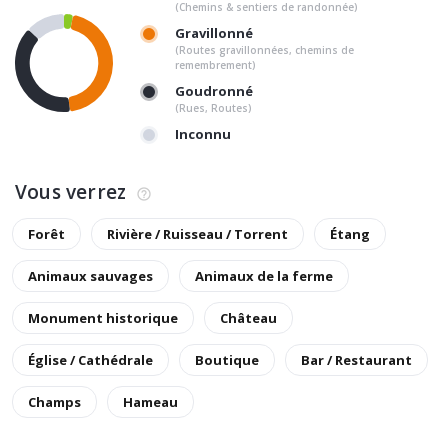
(Chemins & sentiers de randonnée)
Gravillonné
(Routes gravillonnées, chemins de
remembrement)
Goudronné
(Rues, Routes)
Inconnu
Vous verrez
Forêt
Rivière / Ruisseau / Torrent
Étang
Animaux sauvages
Animaux de la ferme
Monument historique
Château
Église / Cathédrale
Boutique
Bar / Restaurant
Champs
Hameau