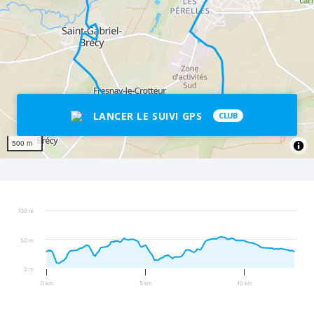
LANCER LE SUIVI GPS
CLUB
500 m
100 m
50 m
0 m
0 km
5 km
10 km