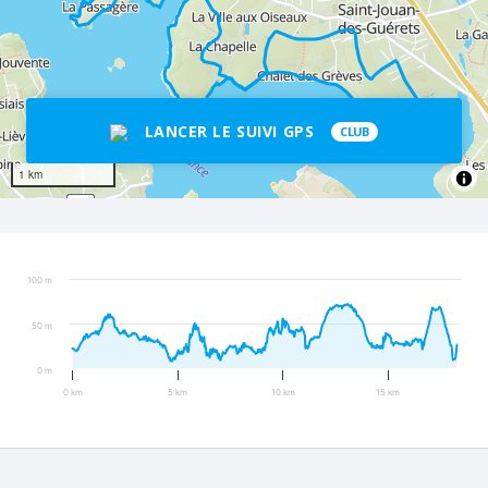
LANCER LE SUIVI GPS
CLUB
1 km
100 m
50 m
0 m
0 km
5 km
10 km
15 km